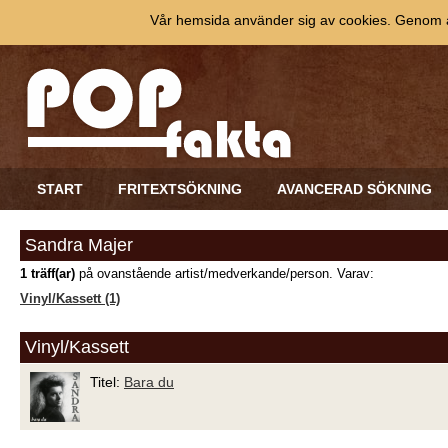
Vår hemsida använder sig av cookies. Genom at
START
FRITEXTSÖKNING
AVANCERAD SÖKNING
Sandra Majer
1 träff(ar)
på ovanstående artist/medverkande/person. Varav:
Vinyl/Kassett (1)
Vinyl/Kassett
Titel:
Bara du