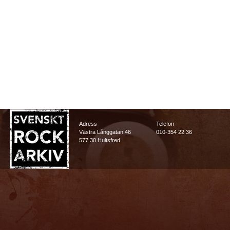
Adress
Telefon
Västra Långgatan 46
010-354 22 36
577 30 Hultsfred