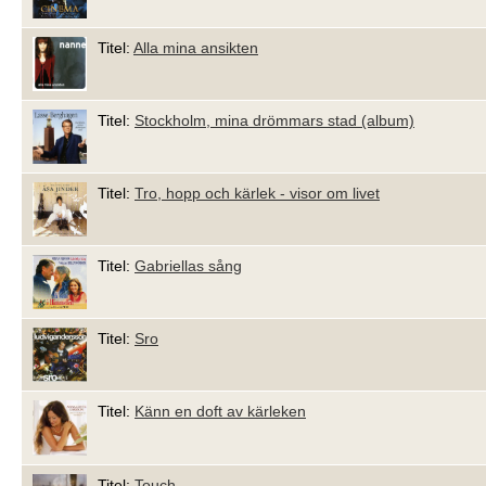
Titel:
Alla mina ansikten
Titel:
Stockholm, mina drömmars stad (album)
Titel:
Tro, hopp och kärlek - visor om livet
Titel:
Gabriellas sång
Titel:
Sro
Titel:
Känn en doft av kärleken
Titel:
Touch