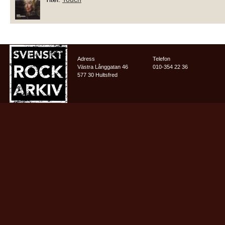
Adress
Telefon
Västra Långgatan 46
010-354 22 36
577 30 Hultsfred