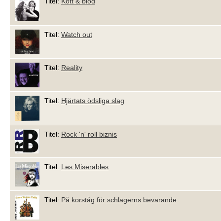
Titel:
Kött & blod
Titel:
Watch out
Titel:
Reality
Titel:
Hjärtats ödsliga slag
Titel:
Rock 'n' roll biznis
Titel:
Les Miserables
Titel:
På korståg för schlagerns bevarande