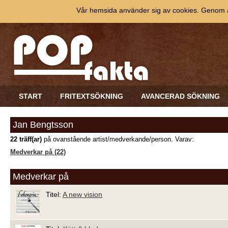
Vår hemsida använder sig av cookies. Genom at
START
FRITEXTSÖKNING
AVANCERAD SÖKNING
Jan Bengtsson
22 träff(ar)
på ovanstående artist/medverkande/person. Varav:
Medverkar på (22)
Medverkar på
Titel:
A new vision