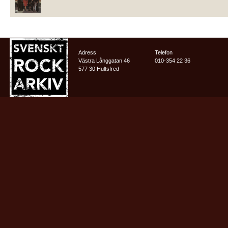
Adress
Telefon
Västra Långgatan 46
010-354 22 36
577 30 Hultsfred