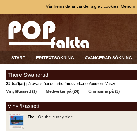
Vår hemsida använder sig av cookies. Genom at
START
FRITEXTSÖKNING
AVANCERAD SÖKNING
Thore Swanerud
25 träff(ar)
på ovanstående artist/medverkande/person. Varav:
Vinyl/Kassett (1)
Medverkar på (24)
Omnämns på (2)
Vinyl/Kassett
Titel:
On the sunny side...