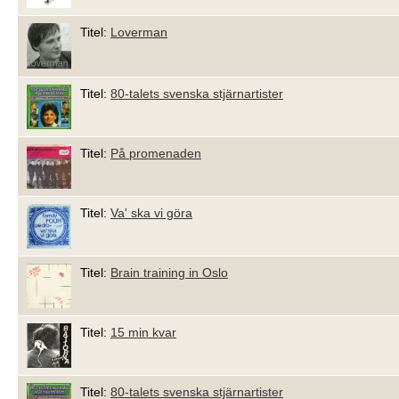
Titel:
Loverman
Titel:
80-talets svenska stjärnartister
Titel:
På promenaden
Titel:
Va' ska vi göra
Titel:
Brain training in Oslo
Titel:
15 min kvar
Titel:
80-talets svenska stjärnartister