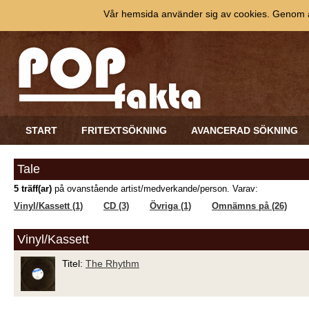
Vår hemsida använder sig av cookies. Genom at
START
FRITEXTSÖKNING
AVANCERAD SÖKNING
Tale
5 träff(ar)
på ovanstående artist/medverkande/person. Varav:
Vinyl/Kassett (1)
CD (3)
Övriga (1)
Omnämns på (26)
Vinyl/Kassett
Titel:
The Rhythm