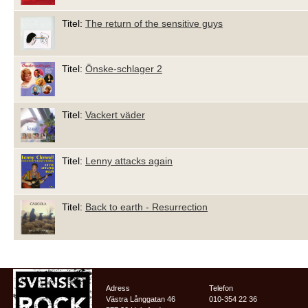
Titel:
The return of the sensitive guys
Titel:
Önske-schlager 2
Titel:
Vackert väder
Titel:
Lenny attacks again
Titel:
Back to earth - Resurrection
Adress
Telefon
Västra Långgatan 46
010-354 22 36