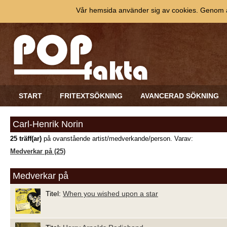
Vår hemsida använder sig av cookies. Genom at
START
FRITEXTSÖKNING
AVANCERAD SÖKNING
Carl-Henrik Norin
25 träff(ar)
på ovanstående artist/medverkande/person. Varav:
Medverkar på (25)
Medverkar på
Titel:
When you wished upon a star