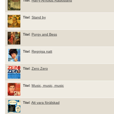
Titel:
Harry Arnolds Radioband
Titel:
Stand by
Titel:
Porgy and Bess
Titel:
Regniga natt
Titel:
Zero Zero
Titel:
Music, music, music
Titel:
Att vara förälskad