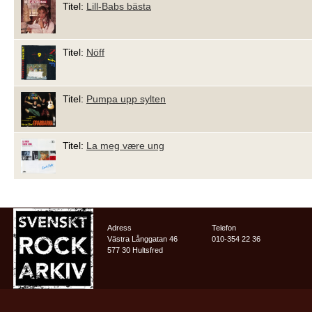
Titel:
Lill-Babs bästa
Titel:
Nöff
Titel:
Pumpa upp sylten
Titel:
La meg være ung
Adress
Telefon
Västra Långgatan 46
010-354 22 36
577 30 Hultsfred