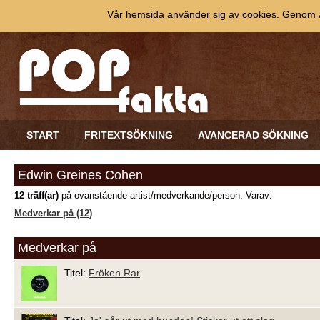
Vår hemsida använder sig av cookies. Genom at
START
FRITEXTSÖKNING
AVANCERAD SÖKNING
Edwin Greines Cohen
12 träff(ar)
på ovanstående artist/medverkande/person. Varav:
Medverkar på (12)
Medverkar på
Titel:
Fröken Rar