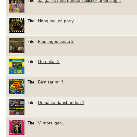
Titel:
Ja' går ut med hunden! Sticker ut ett slag...
Titel:
Häng me' på party
Titel:
Flamingos bästa 2
Titel:
Goa bitar 3
Titel:
Bästisar nr. 3
Titel:
De bästa dansbanden 1
Titel:
Vi möts igen...