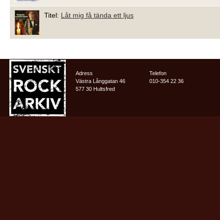
Titel:
Låt mig få tända ett ljus
Adress
Telefon
Västra Långgatan 46
010-354 22 36
577 30 Hultsfred