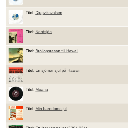
Titel:
Djupviksvalsen
Titel:
Nordsjön
Titel:
Bröllopsresan till Hawaii
Titel:
En sjömansjul på Hawaii
Titel:
Moana
Titel:
Min barndoms jul