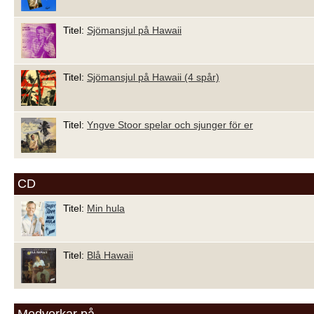
Titel:
Sjömansjul på Hawaii
Titel:
Sjömansjul på Hawaii (4 spår)
Titel:
Yngve Stoor spelar och sjunger för er
CD
Titel:
Min hula
Titel:
Blå Hawaii
Medverkar på