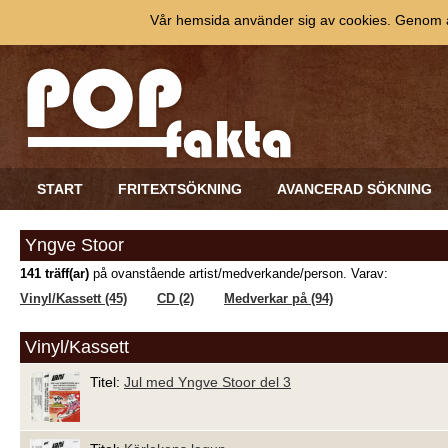
Vår hemsida använder sig av cookies. Genom at
START
FRITEXTSÖKNING
AVANCERAD SÖKNING
Yngve Stoor
141 träff(ar)
på ovanstående artist/medverkande/person. Varav:
Vinyl/Kassett (45)
CD (2)
Medverkar på (94)
Vinyl/Kassett
Titel:
Jul med Yngve Stoor del 3