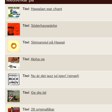
Titel:
Hawaiian war chant
Titel:
Söderhavspärlor
Titel:
Sjömansjul på Hawaii
Titel:
Aloha oe
Titel:
Nu är det jazz jul igen! (singel)
Titel:
Ge dig tid
Titel:
28 originallåtar