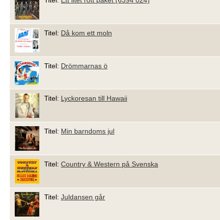
Titel:
Ett litet rött paket (6394 024)
Titel:
Då kom ett moln
Titel:
Drömmarnas ö
Titel:
Lyckoresan till Hawaii
Titel:
Min barndoms jul
Titel:
Country & Western på Svenska
Titel:
Juldansen går