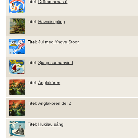
Titel:
Drömmarnas ö
Titel:
Hawaiisegling
Titel:
Jul med Yngve Stoor
Titel:
Sjung sunnanvind
Titel:
Änglakören
Titel:
Änglakören del 2
Titel:
Hukilau sång