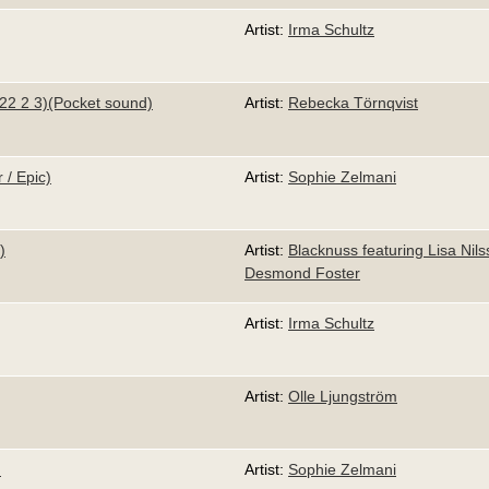
Artist:
Irma Schultz
22 2 3)(Pocket sound)
Artist:
Rebecka Törnqvist
 / Epic)
Artist:
Sophie Zelmani
)
Artist:
Blacknuss featuring Lisa Nil
Desmond Foster
Artist:
Irma Schultz
Artist:
Olle Ljungström
n
Artist:
Sophie Zelmani