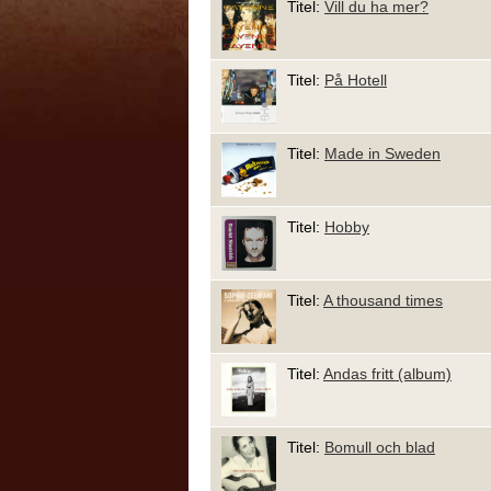
Titel:
Vill du ha mer?
Titel:
På Hotell
Titel:
Made in Sweden
Titel:
Hobby
Titel:
A thousand times
Titel:
Andas fritt (album)
Titel:
Bomull och blad