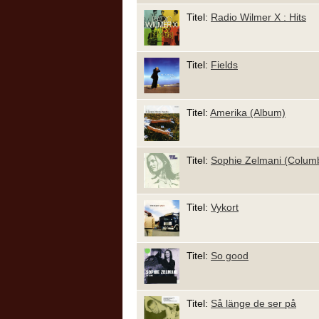
Titel:
Radio Wilmer X : Hits
Titel:
Fields
Titel:
Amerika (Album)
Titel:
Sophie Zelmani (Colum
Titel:
Vykort
Titel:
So good
Titel:
Så länge de ser på