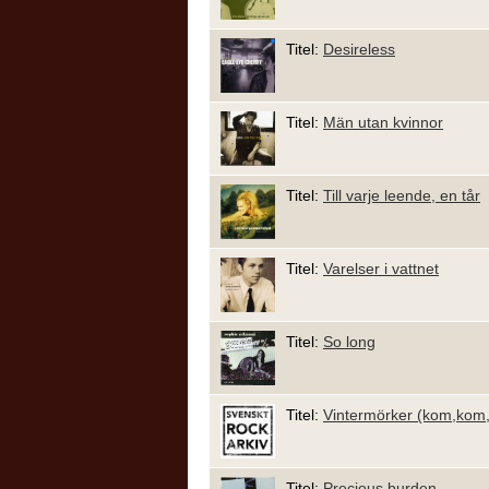
Titel:
Desireless
Titel:
Män utan kvinnor
Titel:
Till varje leende, en tår
Titel:
Varelser i vattnet
Titel:
So long
Titel:
Vintermörker (kom,kom
Titel:
Precious burden