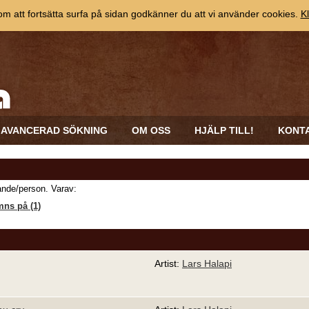
 att fortsätta surfa på sidan godkänner du att vi använder cookies.
Kl
AVANCERAD SÖKNING
OM OSS
HJÄLP TILL!
KONT
nde/person. Varav:
ns på (1)
Artist:
Lars Halapi