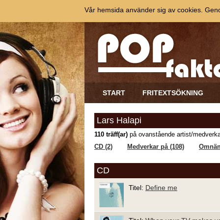
Vår hemsida använder sig av cookies. Genom
START
FRITEXTSÖKNING
Lars Halapi
110 träff(ar)
på ovanstående artist/medverka
CD (2)
Medverkar på (108)
Omnäm
CD
Titel:
Define me