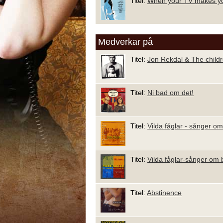
Titel:
When your TV makes yo
Medverkar på
Titel:
Jon Rekdal & The child
Titel:
Ni bad om det!
Titel:
Vilda fåglar - sånger o
Titel:
Vilda fåglar-sånger om 
Titel:
Abstinence