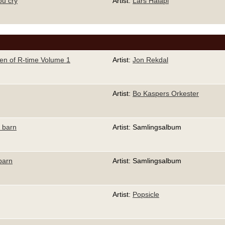
u cry
Artist:
Lars Halapi
ren of R-time Volume 1
Artist:
Jon Rekdal
Artist:
Bo Kaspers Orkester
m barn
Artist: Samlingsalbum
barn
Artist: Samlingsalbum
Artist:
Popsicle