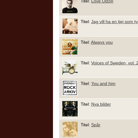
Titel:
Love Olzon
Titel:
Jag vill ha en tjej som 
Titel:
Always you
Titel:
Voices of Sweden, vol.
Titel:
You and him
Titel:
Nya bilder
Titel:
Spår