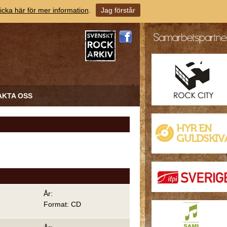
icka här för mer information
.
Jag förstår
AKTA OSS
År:
Format: CD