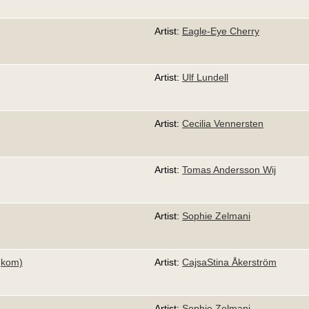
Artist:
Eagle-Eye Cherry
Artist:
Ulf Lundell
Artist:
Cecilia Vennersten
Artist:
Tomas Andersson Wij
Artist:
Sophie Zelmani
,kom)
Artist:
CajsaStina Åkerström
Artist:
Sophie Zelmani