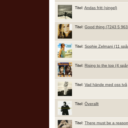
Titel:
Andas fritt (singel)
Titel:
Good thing (7243 5 963
Titel:
Sophie Zelmani (11 spår
Titel:
Rising to the top (4 spår
Titel:
Vad hände med oss två
Titel:
Överallt
Titel:
There must be a reaso