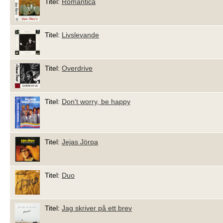
Titel:
Romantica
Titel:
Livslevande
Titel:
Overdrive
Titel:
Don't worry, be happy
Titel:
Jejas Jörpa
Titel:
Duo
Titel:
Jag skriver på ett brev