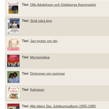
Titel:
Olle Adolphson och Göteborgs Kammarkör
Titel:
Små nära ting
Titel:
Jag tycker om dej
Titel:
Morgongåva
Titel:
Drömmen om sommar
Titel:
Kalypson
Titel:
Alla tiders Siw. Jubileumsalbum 1955-1985