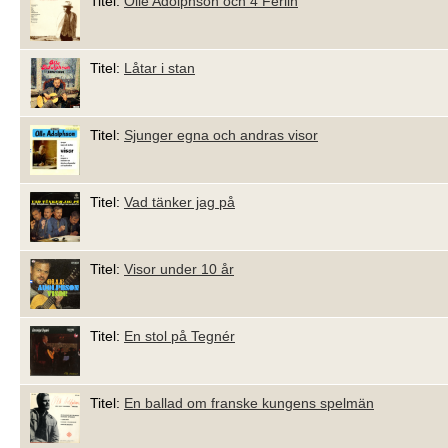
Titel:
Olle Adolphson och 4 Ferlin
Titel:
Låtar i stan
Titel:
Sjunger egna och andras visor
Titel:
Vad tänker jag på
Titel:
Visor under 10 år
Titel:
En stol på Tegnér
Titel:
En ballad om franske kungens spelmän