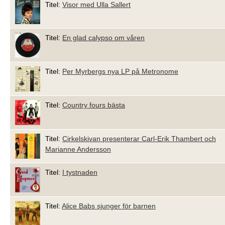
Titel:
Visor med Ulla Sallert
Titel:
En glad calypso om våren
Titel:
Per Myrbergs nya LP på Metronome
Titel:
Country fours bästa
Titel:
Cirkelskivan presenterar Carl-Erik Thambert och
Marianne Andersson
Titel:
I tystnaden
Titel:
Alice Babs sjunger för barnen