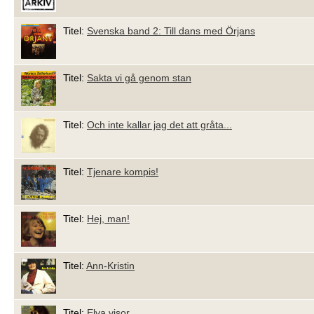
Titel:
Svenska band 2: Till dans med Örjans
Titel:
Sakta vi gå genom stan
Titel:
Och inte kallar jag det att gråta...
Titel:
Tjenare kompis!
Titel:
Hej, man!
Titel:
Ann-Kristin
Titel:
Elva visor