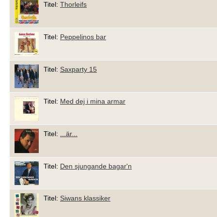
Titel:
Thorleifs
Titel:
Peppelinos bar
Titel:
Saxparty 15
Titel:
Med dej i mina armar
Titel:
...är...
Titel:
Den sjungande bagar'n
Titel:
Siwans klassiker