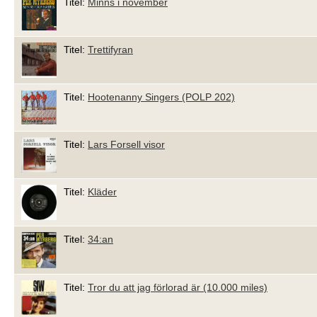
Titel:
Minns i november
Titel:
Trettifyran
Titel:
Hootenanny Singers (POLP 202)
Titel:
Lars Forsell visor
Titel:
Kläder
Titel:
34:an
Titel:
Tror du att jag förlorad är (10.000 miles)