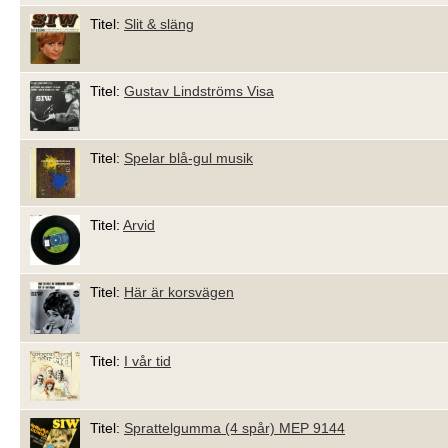
Titel:
Slit & släng
Titel:
Gustav Lindströms Visa
Titel:
Spelar blå-gul musik
Titel:
Arvid
Titel:
Här är korsvägen
Titel:
I vår tid
Titel:
Sprattelgumma (4 spår) MEP 9144