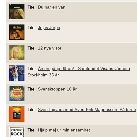
Titel:
Du har en vän
Titel:
Jejas Jörpa
Titel:
12 nya visor
Titel:
Än en gång däran! - Samfundet Visans vänner i
Stockholm 35 år
Titel:
Svensktoppen 10 år
Titel:
Sven-Ingvars med Sven-Erik Magnusson: På turné
Titel:
Hjälp mej ur min ensamhet