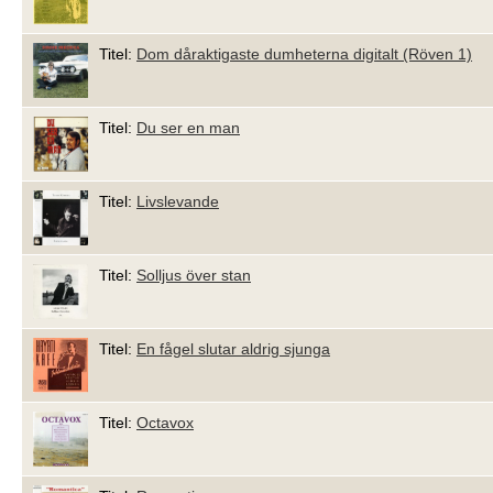
Titel:
Dom dåraktigaste dumheterna digitalt (Röven 1)
Titel:
Du ser en man
Titel:
Livslevande
Titel:
Solljus över stan
Titel:
En fågel slutar aldrig sjunga
Titel:
Octavox