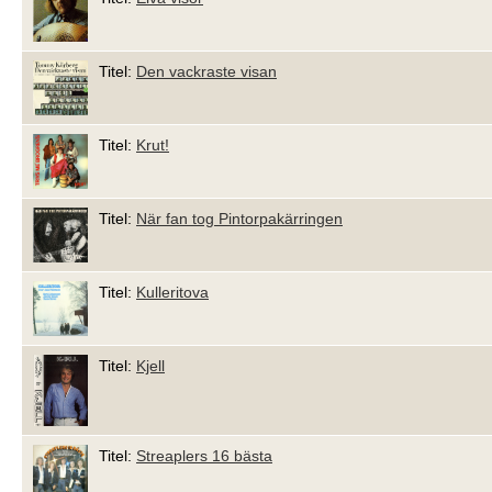
Titel:
Den vackraste visan
Titel:
Krut!
Titel:
När fan tog Pintorpakärringen
Titel:
Kulleritova
Titel:
Kjell
Titel:
Streaplers 16 bästa