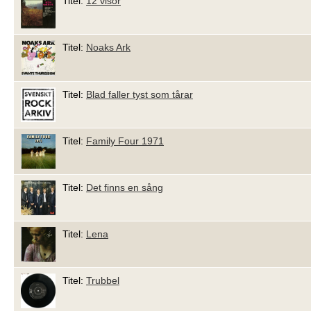
Titel:
12 visor
Titel:
Noaks Ark
Titel:
Blad faller tyst som tårar
Titel:
Family Four 1971
Titel:
Det finns en sång
Titel:
Lena
Titel:
Trubbel