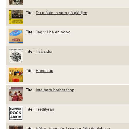
Titel:
Du måste ta vara på glädjen
Titel:
Jag vill ha en Volvo
Titel:
Två sidor
Titel:
Hands up
Titel:
Inte bara barbershop
Titel:
Trettifyran
Titel:
Håkan Hagegård sjunger Olle Adolphson