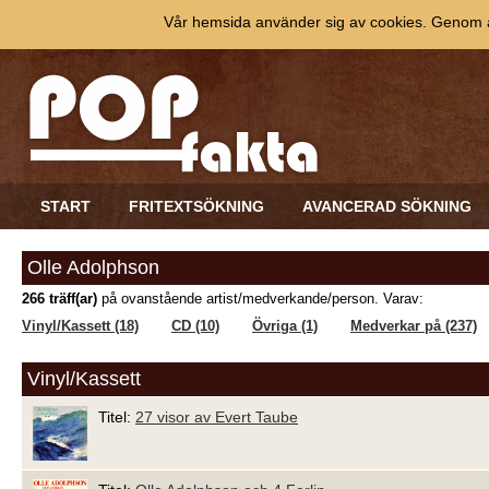
Vår hemsida använder sig av cookies. Genom at
START
FRITEXTSÖKNING
AVANCERAD SÖKNING
Olle Adolphson
266 träff(ar)
på ovanstående artist/medverkande/person. Varav:
Vinyl/Kassett (18)
CD (10)
Övriga (1)
Medverkar på (237)
Vinyl/Kassett
Titel:
27 visor av Evert Taube