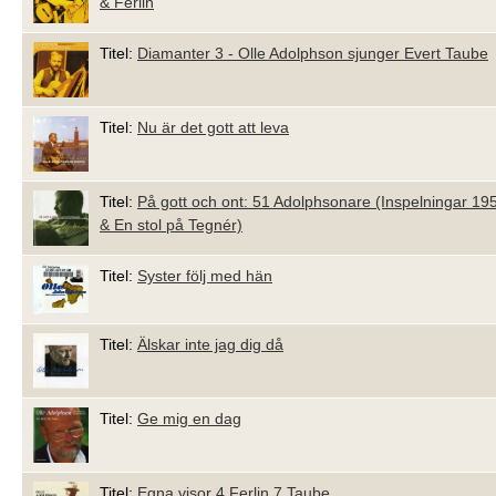
& Ferlin
Titel:
Diamanter 3 - Olle Adolphson sjunger Evert Taube
Titel:
Nu är det gott att leva
Titel:
På gott och ont: 51 Adolphsonare (Inspelningar 19
& En stol på Tegnér)
Titel:
Syster följ med hän
Titel:
Älskar inte jag dig då
Titel:
Ge mig en dag
Titel:
Egna visor 4 Ferlin 7 Taube