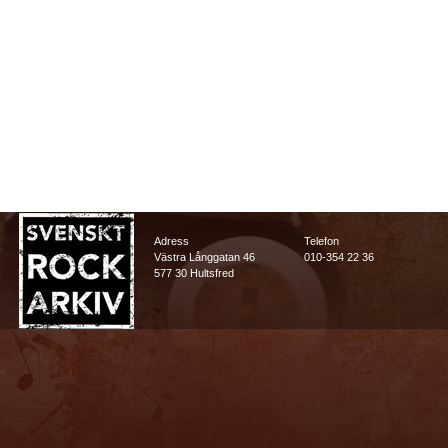
Adress
Telefon
Västra Långgatan 46
010-354 22 36
577 30 Hultsfred