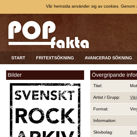
Vår hemsida använder sig av cookies. Genom at
START
FRITEXTSÖKNING
AVANCERAD SÖKNING
Bilder
Övergripande info
Titel:
Mot
Artist / Grupp:
Vik
Format:
Vin
Information:
Skivbolag:
Bo