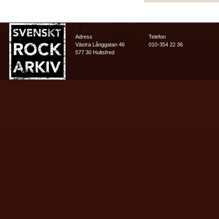
Adress
Telefon
Västra Långgatan 46
010-354 22 36
577 30 Hultsfred