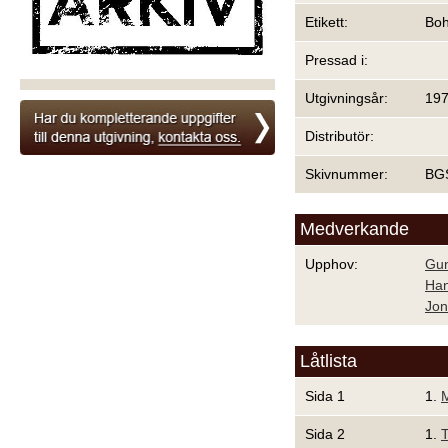
Etikett:
Bo
Pressad i:
Utgivningsår:
19
Distributör:
Skivnummer:
BG
Medverkande
Upphov:
Gun
Han
Jon
Låtlista
Sida 1
1.
M
Sida 2
1.