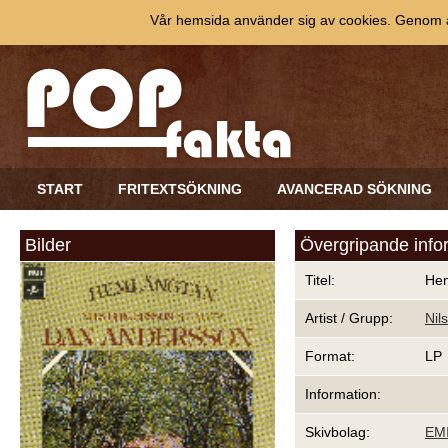
Vår hemsida använder sig av cookies. Genom at
START
FRITEXTSÖKNING
AVANCERAD SÖKNING
Bilder
Övergripande info
Titel:
He
Artist / Grupp:
Nil
Format:
LP
Information:
Skivbolag:
EM