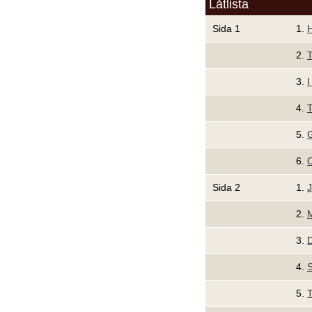
Låtlista
Sida 1
1.
2.
T
3.
I
4.
T
5.
G
6.
O
Sida 2
1.
J
2.
M
3.
4.
S
5.
T