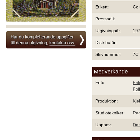
Etikett:
Col
Pressad i:
Utgivningsår:
19
Distributör:
Skivnummer:
7C
Medverkande
Foto:
Eri
Fol
Produktion:
Kje
Studiotekniker:
Rad
Upphov:
Dan