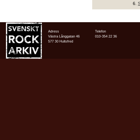
6.
Adress
Telefon
Västra Långgatan 46
010-354 22 36
577 30 Hultsfred