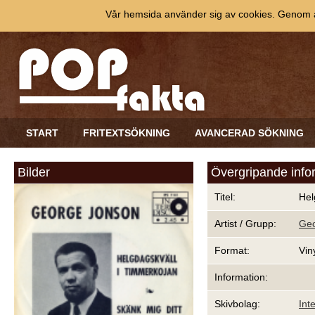
Vår hemsida använder sig av cookies. Genom at
START
FRITEXTSÖKNING
AVANCERAD SÖKNING
Bilder
Övergripande info
Titel:
Hel
Artist / Grupp:
Geo
Format:
Vin
Information:
Skivbolag:
Int