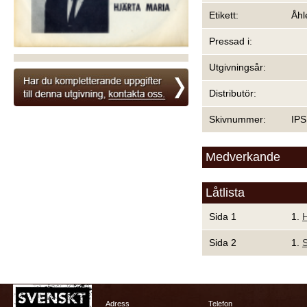
Etikett:
Åhl
Pressad i:
Utgivningsår:
Distributör:
Skivnummer:
IPS
Medverkande
Låtlista
Sida 1
1.
H
Sida 2
1.
S
Adress
Telefon