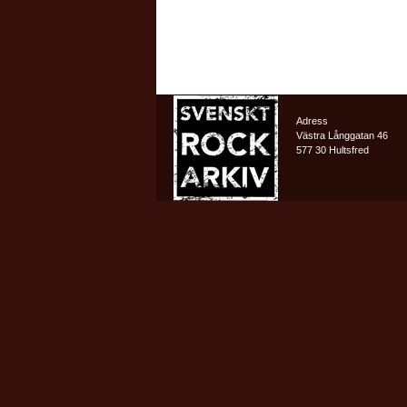
Adress
Västra Långgatan 46
577 30 Hultsfred