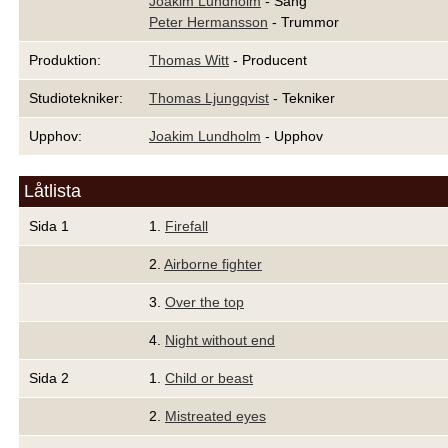
Joakim Lundholm
- Sång
Peter Hermansson
- Trummor
Produktion:
Thomas Witt
- Producent
Studiotekniker:
Thomas Ljungqvist
- Tekniker
Upphov:
Joakim Lundholm
- Upphov
Låtlista
Sida 1
1.
Firefall
2.
Airborne fighter
3.
Over the top
4.
Night without end
Sida 2
1.
Child or beast
2.
Mistreated eyes