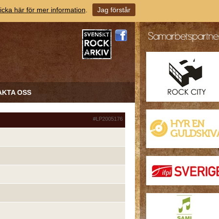
icka här för mer information
.
Jag förstår
AKTA OSS
#LP2005176