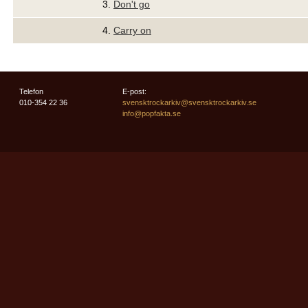
3.
Don't go
4.
Carry on
Telefon
E-post:
010-354 22 36
svensktrockarkiv@svensktrockarkiv.se
info@popfakta.se