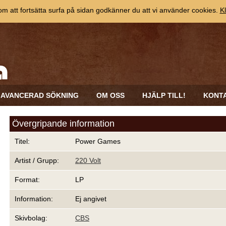
 att fortsätta surfa på sidan godkänner du att vi använder cookies.
Kl
AVANCERAD SÖKNING
OM OSS
HJÄLP TILL!
KONT
Övergripande information
Titel:
Power Games
Artist / Grupp:
220 Volt
Format:
LP
Information:
Ej angivet
Skivbolag:
CBS