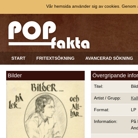
Vår hemsida använder sig av cookies. Genom at
START
FRITEXTSÖKNING
AVANCERAD SÖKNING
Bilder
Övergripande info
Titel:
Bil
Artist / Grupp:
Kal
Format:
LP
Information:
På 
And