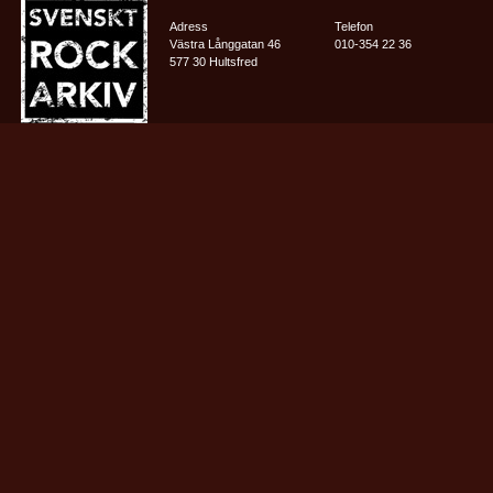
Adress
Telefon
Västra Långgatan 46
010-354 22 36
577 30 Hultsfred