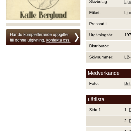
Skivbolag:
Lju
Etikett:
Lju
Pressad i:
Utgivningsår:
19
Distributör:
Skivnummer:
LB-
Medverkande
Foto:
Bri
Låtlista
Sida 1
1.
2.
D