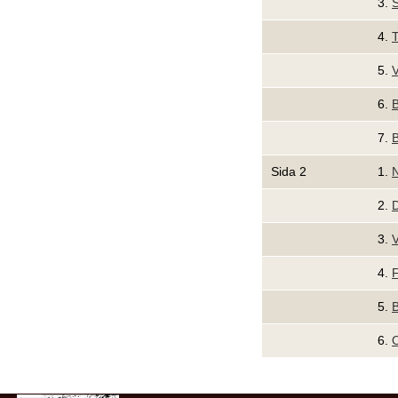
3.
S
4.
T
5.
V
6.
B
7.
B
Sida 2
1.
N
2.
D
3.
V
4.
F
5.
B
6.
O