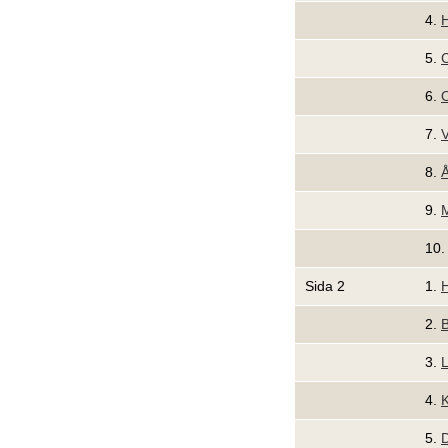
4.
H
5.
C
6.
O
7.
8.
9.
M
10
Sida 2
1.
H
2.
B
3.
L
4.
K
5.
D