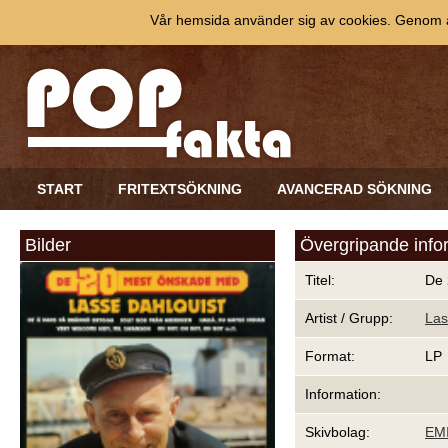
Vår hemsida använder sig av cookies. Genom at
START
FRITEXTSÖKNING
AVANCERAD SÖKNING
Bilder
Övergripande info
Titel:
De 
Artist / Grupp:
Las
Format:
LP
Information:
Skivbolag:
EM