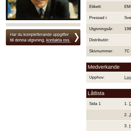
Etikett:
EM
Pressad i:
Sve
Utgivningsår:
19
Distributör:
Skivnummer:
7C 
Medverkande
Upphov:
Las
Låtlista
Sida 1
1.
D
2.
J
3.
H