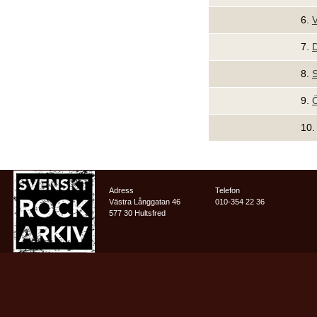
6.
7.
D
8.
S
9.
Ö
10.
Adress
Telefon
Västra Långgatan 46
010-354 22 36
577 30 Hultsfred