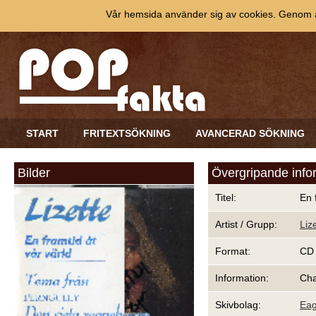
Vår hemsida använder sig av cookies. Genom at
START
FRITEXTSÖKNING
AVANCERAD SÖKNING
Bilder
Övergripande info
Titel:
En 
Artist / Grupp:
Liz
Format:
CD
Information:
Cha
Skivbolag:
Eag