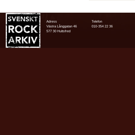
Adress
Telefon
Västra Långgatan 46
010-354 22 36
577 30 Hultsfred