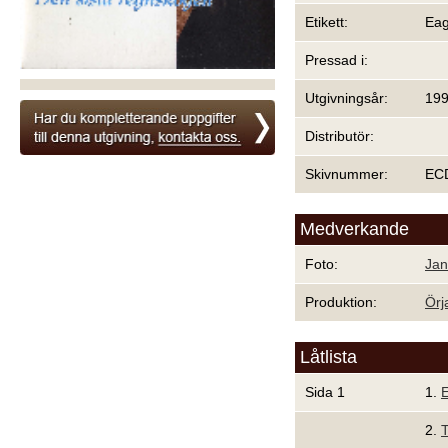
Etikett:
Eag
Pressad i:
Utgivningsår:
19
Distributör:
Skivnummer:
EC
Medverkande
Foto:
Jan
Produktion:
Örj
Låtlista
Sida 1
1.
E
2.
T