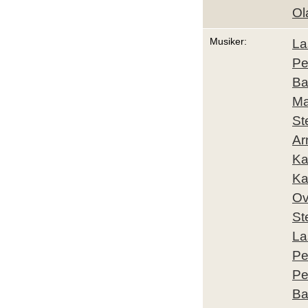
Ol
Musiker:
La
Pe
Ba
Ma
St
Ar
Ka
Ka
O
St
La
Pe
Pe
Ba