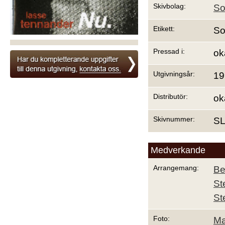
Skivbolag:
So
Etikett:
So
Pressad i:
ok
Utgivningsår:
19
Distributör:
ok
Skivnummer:
SL
Medverkande
Arrangemang:
Be
St
St
Foto:
Ma