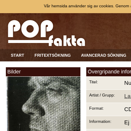
Vår hemsida använder sig av cookies. Genom at
START
FRITEXTSÖKNING
AVANCERAD SÖKNING
Bilder
Övergripande info
Titel:
N
Artist / Grupp:
La
Format:
C
Information:
Ej