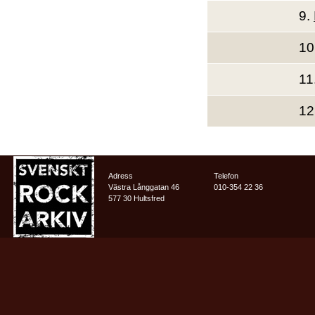
9.
10
11
12
Adress
Telefon
Västra Långgatan 46
010-354 22 36
577 30 Hultsfred