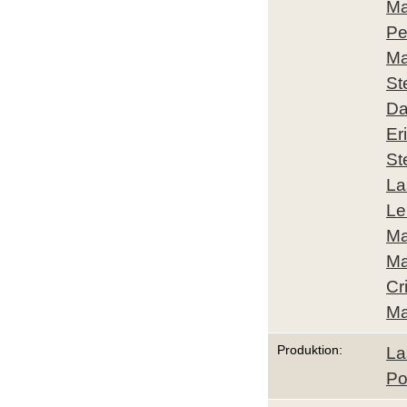
Ma
Pe
Ma
St
Da
Er
St
La
Le
Ma
Ma
Cr
Ma
Produktion:
La
Po