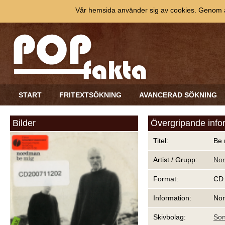
Vår hemsida använder sig av cookies. Genom at
START
FRITEXTSÖKNING
AVANCERAD SÖKNING
Bilder
Övergripande info
Titel:
Be 
Artist / Grupp:
No
Format:
CD
Information:
Nor
Skivbolag:
Son