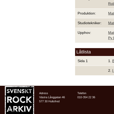
Rob
Produktion:
Mat
Studiotekniker:
Mat
Upphov:
Mat
Py
Låtlista
Sida 1
1.
2.
I
Adress
Telefon
Västra Långgatan 46
010-354 22 36
577 30 Hultsfred