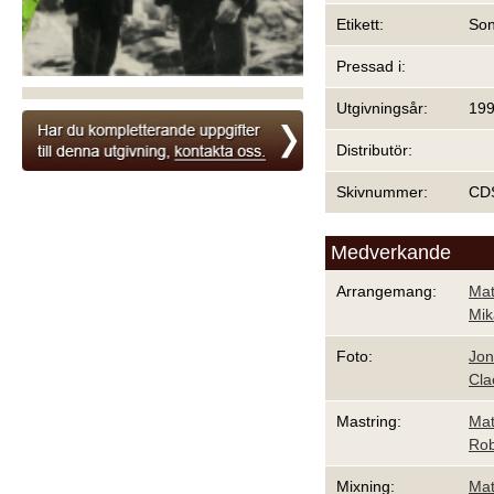
Etikett:
Son
Pressad i:
Utgivningsår:
19
Distributör:
Skivnummer:
CDS
Medverkande
Arrangemang:
Mat
Mik
Foto:
Jon
Cla
Mastring:
Mat
Rob
Mixning:
Mat