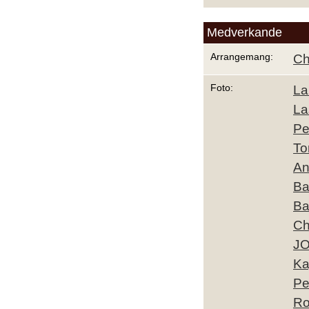
Medverkande
Arrangemang:
Ch
Foto:
La
La
Pe
To
An
Ba
Ba
Ch
J
Ka
Pe
Ro