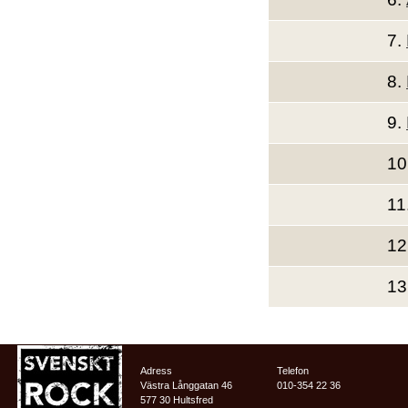
7.
8.
9.
10
11
12
13
Adress
Telefon
Västra Långgatan 46
010-354 22 36
577 30 Hultsfred