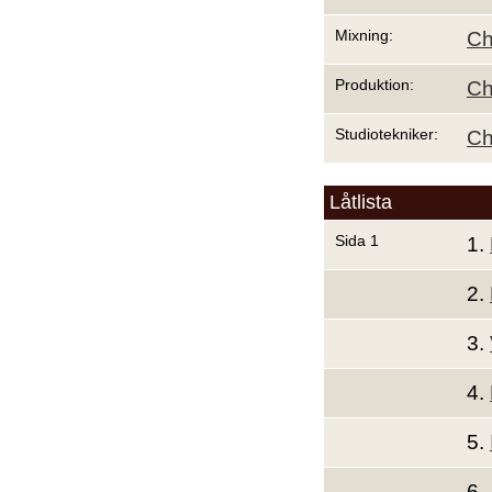
Mixning:
Ch
Produktion:
Ch
Studiotekniker:
Ch
Låtlista
Sida 1
1.
2.
3.
4.
5.
6.