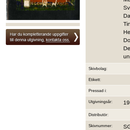
Sv
Da
Ti
He
Do
De
un
Skivbolag:
Etikett:
Pressad i:
Utgivningsår:
19
Distributör:
Skivnummer:
S