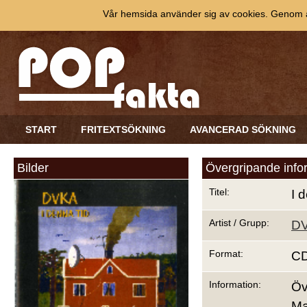
Vår hemsida använder sig av cookies. Genom at
START
FRITEXTSÖKNING
AVANCERAD SÖKNING
Bilder
Övergripande info
Titel:
I 
Artist / Grupp:
D
Format:
C
Information:
Öv
Ma