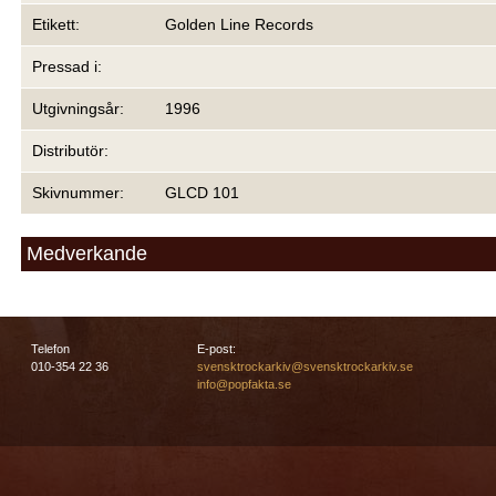
Etikett:
Golden Line Records
Pressad i:
Utgivningsår:
1996
Distributör:
Skivnummer:
GLCD 101
Medverkande
Telefon
E-post:
010-354 22 36
svensktrockarkiv@svensktrockarkiv.se
info@popfakta.se