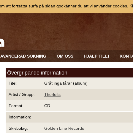
 att fortsätta surfa på sidan godkänner du att vi använder cookies.
Kl
AVANCERAD SÖKNING
OM OSS
HJÄLP TILL!
KONT
Övergripande information
Titel:
Gråt inga tårar (album)
Artist / Grupp:
Thorleifs
Format:
CD
Information:
Skivbolag:
Golden Line Records