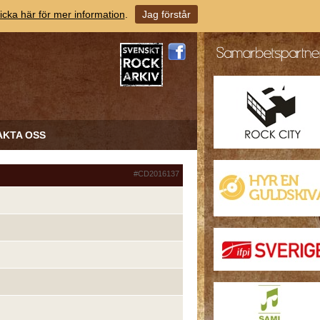
icka här för mer information
.
Jag förstår
AKTA OSS
#CD2016137