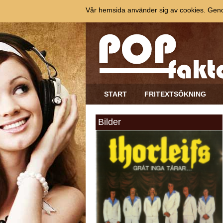
Vår hemsida använder sig av cookies. Genom
START
FRITEXTSÖKNING
Bilder