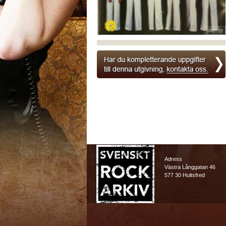
Adress
Västra Långgatan 46
577 30 Hultsfred