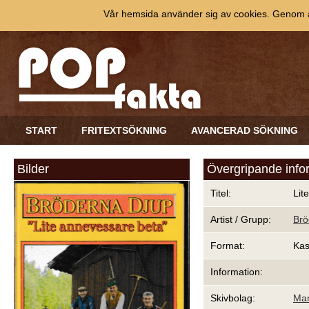
Vår hemsida använder sig av cookies. Genom at
START
FRITEXTSÖKNING
AVANCERAD SÖKNING
Bilder
Övergripande info
Titel:
Lit
Artist / Grupp:
Brö
Format:
Kas
Information:
Skivbolag:
Mar