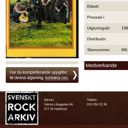
Etikett:
Pressad i:
Utgivningsår:
19
Distributör:
Skivnummer:
MK
Medverkande
Adress
Telefon
Västra Långgatan 46
010-354 22 36
577 30 Hultsfred