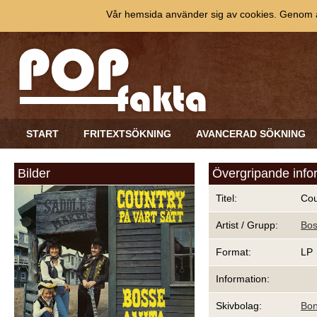
Vår hemsida använder sig av cookies. Genom at
START
FRITEXTSÖKNING
AVANCERAD SÖKNING
Bilder
Övergripande info
Titel:
Cou
Artist / Grupp:
Bos
Format:
LP
Information:
Skivbolag:
Bon