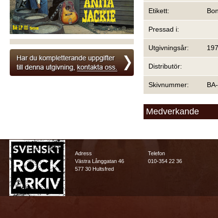
Etikett:
Bon
Pressad i:
Utgivningsår:
19
Distributör:
Skivnummer:
BA-
Medverkande
Adress
Telefon
Västra Långgatan 46
010-354 22 36
577 30 Hultsfred