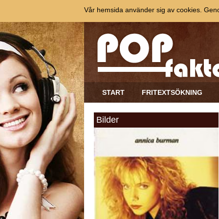
Vår hemsida använder sig av cookies. Genom
START
FRITEXTSÖKNING
Bilder