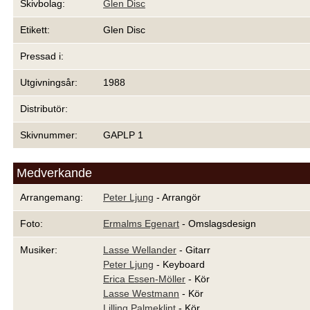
Skivbolag:
Glen Disc
Etikett:
Glen Disc
Pressad i:
Utgivningsår:
1988
Distributör:
Skivnummer:
GAPLP 1
Medverkande
Arrangemang:
Peter Ljung
- Arrangör
Foto:
Ermalms Egenart
- Omslagsdesign
Musiker:
Lasse Wellander
- Gitarr
Peter Ljung
- Keyboard
Erica Essen-Möller
- Kör
Lasse Westmann
- Kör
Lilling Palmeklint
- Kör