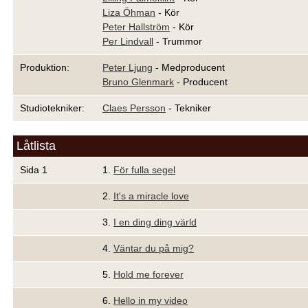
Liza Öhman
- Kör
Peter Hallström
- Kör
Per Lindvall
- Trummor
Produktion:
Peter Ljung
- Medproducent
Bruno Glenmark
- Producent
Studiotekniker:
Claes Persson
- Tekniker
Låtlista
Sida 1
1.
För fulla segel
2.
It's a miracle love
3.
I en ding ding värld
4.
Väntar du på mig?
5.
Hold me forever
6.
Hello in my video