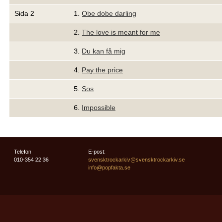
Sida 2
1.
Obe dobe darling
2.
The love is meant for me
3.
Du kan få mig
4.
Pay the price
5.
Sos
6.
Impossible
Telefon
E-post:
010-354 22 36
svensktrockarkiv@svensktrockarkiv.se
info@popfakta.se