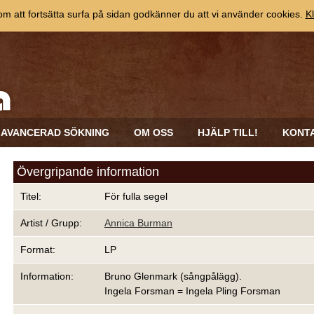
 att fortsätta surfa på sidan godkänner du att vi använder cookies.
Kl
AVANCERAD SÖKNING
OM OSS
HJÄLP TILL!
KONT
Övergripande information
Titel:
För fulla segel
Artist / Grupp:
Annica Burman
Format:
LP
Information:
Bruno Glenmark (sångpålägg).
Ingela Forsman = Ingela Pling Forsman