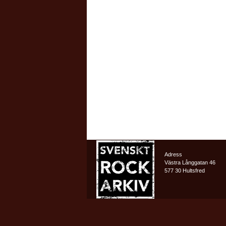
Adress
Västra Långgatan 46
577 30 Hultsfred