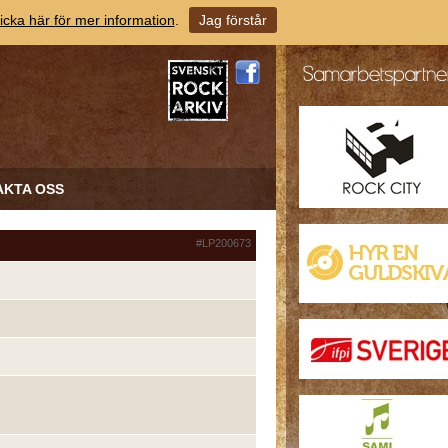
icka här för mer information
.
Jag förstår
AKTA OSS
#LP200673