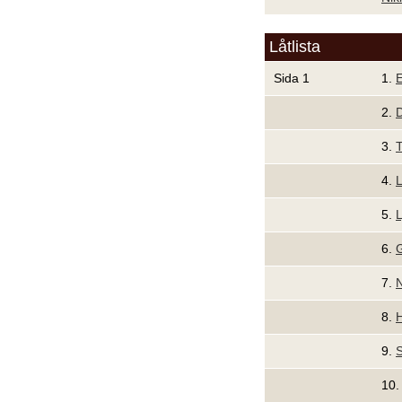
Låtlista
Sida 1
1.
E
2.
D
3.
T
4.
5.
L
6.
G
7.
N
8.
H
9.
S
10