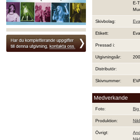
E-T
Mud
Skivbolag:
Eva
Etikett:
Eva
Pressad i:
Utgivningsår:
20
Distributör:
Skivnummer:
EV
Medverkande
Foto:
Big
Produktion:
Nik
Övrigt:
And
Nik