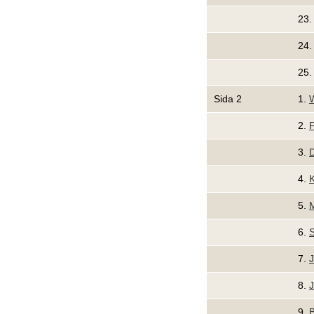
23
24
25
Sida 2
1.
W
2.
F
3.
D
4.
K
5.
M
6.
S
7.
J
8.
J
9.
B