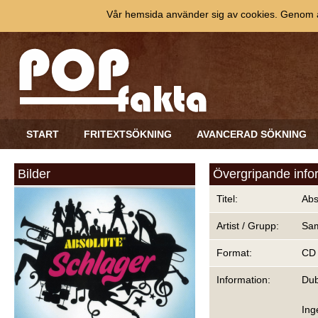
Vår hemsida använder sig av cookies. Genom at
START
FRITEXTSÖKNING
AVANCERAD SÖKNING
Bilder
Övergripande info
Titel:
Abs
Artist / Grupp:
Sam
Format:
CD
Information:
Dub
Ing