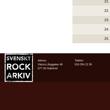
21
22
23
24
25
Adress
Telefon
Västra Långgatan 46
010-354 22 36
577 30 Hultsfred