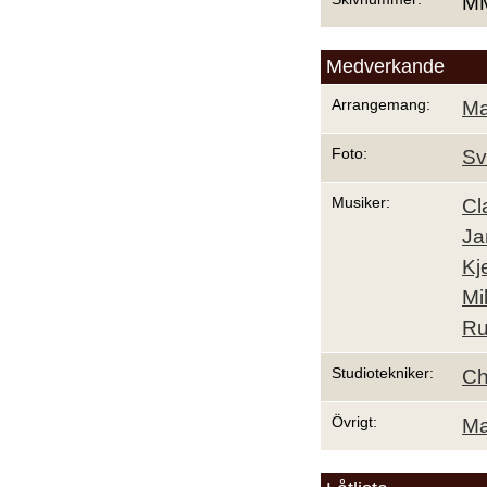
MM
Medverkande
Arrangemang:
Ma
Foto:
Sv
Musiker:
Cl
Ja
Kj
Mi
Ru
Studiotekniker:
Ch
Övrigt:
Ma