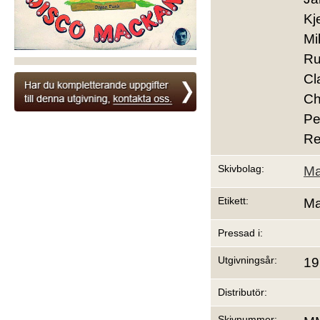
Kj
Mi
Ru
Cl
Ch
Pe
Re
Skivbolag:
Ma
Etikett:
Ma
Pressad i:
Utgivningsår:
19
Distributör:
Skivnummer: