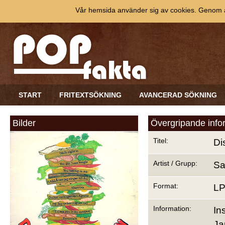
Vår hemsida använder sig av cookies. Genom at
START
FRITEXTSÖKNING
AVANCERAD SÖKNING
Bilder
Övergripande info
Titel:
Di
Artist / Grupp:
Sa
Format:
L
Information:
In
Ja