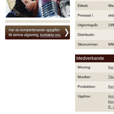
Etikett:
We
Pressad i:
ok
Utgivningsår:
19
Distributör:
Skivnummer:
WM
Medverkande
Mixning:
Kaj
Musiker:
Titi
Produktion:
Ken
Upphov:
Arn
Ken
R. 