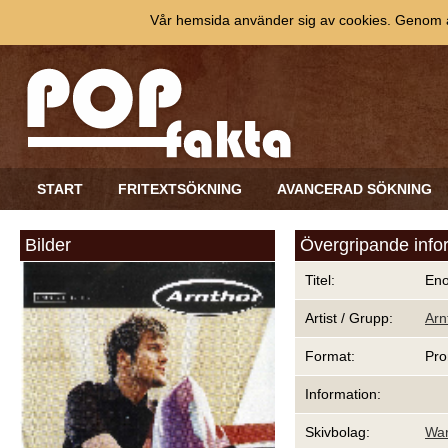
Vår hemsida använder sig av cookies. Genom at
START
FRITEXTSÖKNING
AVANCERAD SÖKNING
Bilder
Övergripande info
Titel:
En
Artist / Grupp:
Arn
Format:
Pro
Information:
Skivbolag:
War