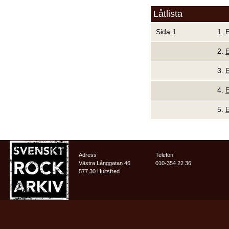
Låtlista
Sida 1
1.
E
2.
E
3.
E
4.
5.
E
Adress
Telefon
Västra Långgatan 46
010-354 22 36
577 30 Hultsfred