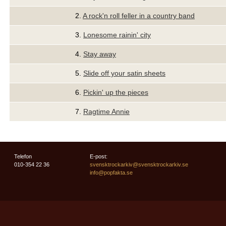
2.
A rock'n roll feller in a country band
3.
Lonesome rainin' city
4.
Stay away
5.
Slide off your satin sheets
6.
Pickin' up the pieces
7.
Ragtime Annie
Telefon
E-post:
010-354 22 36
svensktrockarkiv@svensktrockarkiv.se
info@popfakta.se