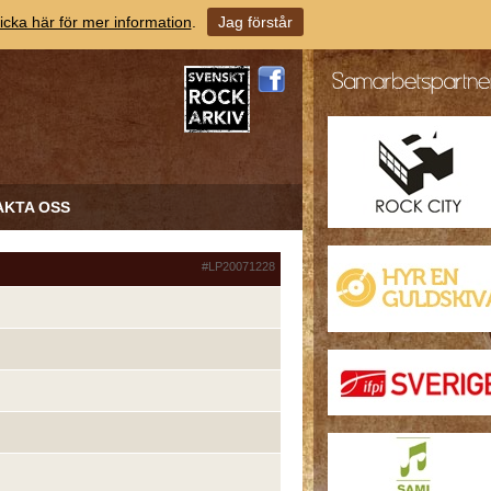
icka här för mer information
.
Jag förstår
AKTA OSS
#LP20071228