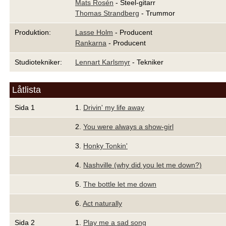
Mats Rosén
- Steel-gitarr
Thomas Strandberg
- Trummor
Produktion:
Lasse Holm
- Producent
Rankarna
- Producent
Studiotekniker:
Lennart Karlsmyr
- Tekniker
Låtlista
Sida 1
1.
Drivin' my life away
2.
You were always a show-girl
3.
Honky Tonkin'
4.
Nashville (why did you let me down?)
5.
The bottle let me down
6.
Act naturally
Sida 2
1.
Play me a sad song