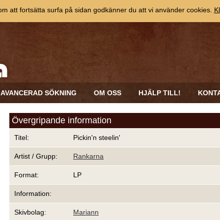
 att fortsätta surfa på sidan godkänner du att vi använder cookies.
Kl
AVANCERAD SÖKNING
OM OSS
HJÄLP TILL!
KONT
Övergripande information
Titel:
Pickin'n steelin'
Artist / Grupp:
Rankarna
Format:
LP
Information:
Skivbolag:
Mariann