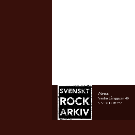
Adress
Västra Långgatan 46
577 30 Hultsfred