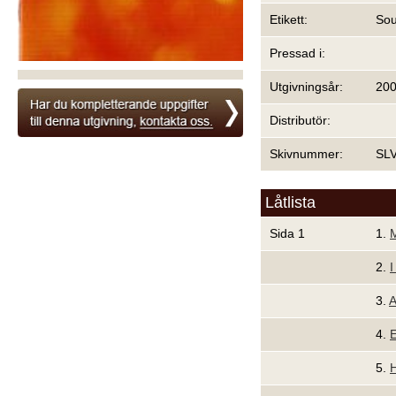
Etikett:
Sou
Pressad i:
Utgivningsår:
20
Distributör:
Skivnummer:
SL
Låtlista
Sida 1
1.
2.
I
3.
A
4.
E
5.
H