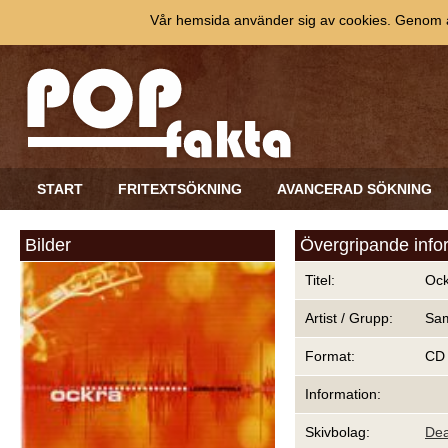
Vår hemsida använder sig av cookies. Genom at
START
FRITEXTSÖKNING
AVANCERAD SÖKNING
Bilder
Övergripande info
Titel:
Ock
Artist / Grupp:
Sam
Format:
CD
Information:
Skivbolag:
Dea