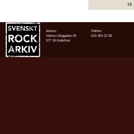
18
Adress
Telefon
Västra Långgatan 46
010-354 22 36
577 30 Hultsfred