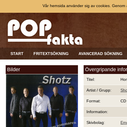
Vår hemsida använder sig av cookies. Genom at
START
FRITEXTSÖKNING
AVANCERAD SÖKNING
Bilder
Övergripande info
Titel:
Ho
Artist / Grupp:
Sho
Format:
CD
Information:
Skivbolag:
Em