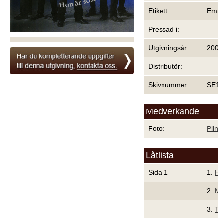
Etikett:
Em
Pressad i:
Utgivningsår:
20
Distributör:
Skivnummer:
SE
Medverkande
Foto:
Pli
Låtlista
Sida 1
1.
2.
3.
T