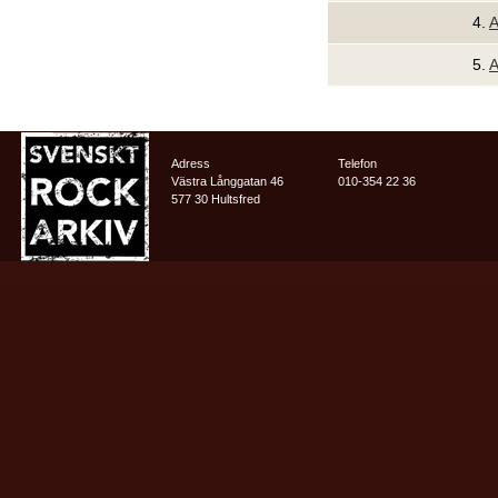
4.
A
5.
A
Adress
Telefon
Västra Långgatan 46
010-354 22 36
577 30 Hultsfred