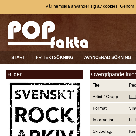
Vår hemsida använder sig av cookies. Genom at
START
FRITEXTSÖKNING
AVANCERAD SÖKNING
Bilder
Övergripande info
Titel:
Peg
Artist / Grupp:
Lit
Format:
Vin
Information:
Lit
Skivbolag:
Kar