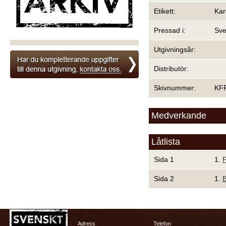
Etikett:
Kar
Pressad i:
Sve
Utgivningsår:
Distributör:
Skivnummer:
KF
Medverkande
Låtlista
Sida 1
1.
Sida 2
1.
Adress
Telefon