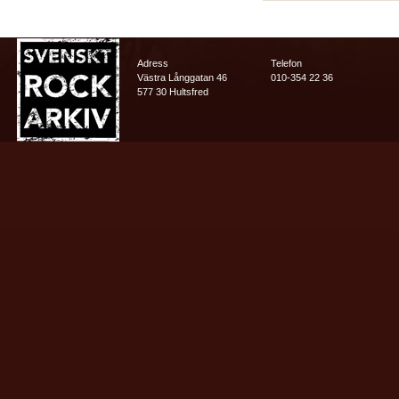
Adress
Telefon
Västra Långgatan 46
010-354 22 36
577 30 Hultsfred