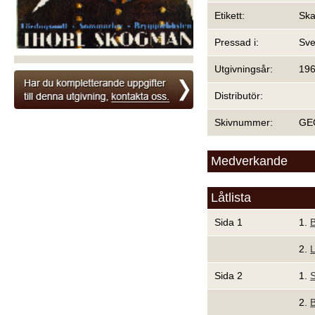
Etikett:
Ska
Pressad i:
Sve
Utgivningsår:
19
Distributör:
Skivnummer:
GE
Medverkande
Låtlista
Sida 1
1.
B
2.
L
Sida 2
1.
2.