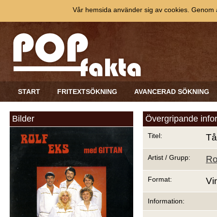
Vår hemsida använder sig av cookies. Genom at
START
FRITEXTSÖKNING
AVANCERAD SÖKNING
Bilder
Övergripande info
Titel:
Tå
Artist / Grupp:
Ro
Format:
Vi
Information: