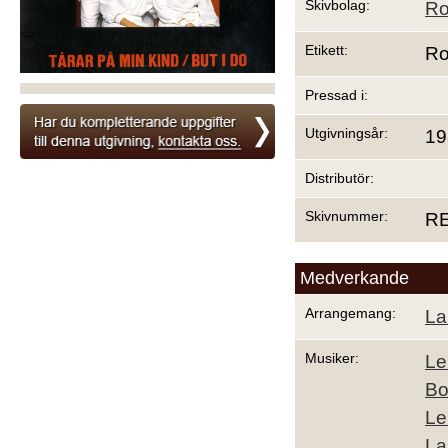
Skivbolag:
Ro
Etikett:
Ro
Pressad i:
Utgivningsår:
19
Distributör:
Skivnummer:
RE
Medverkande
Arrangemang:
La
Musiker:
Le
Bo
Le
La