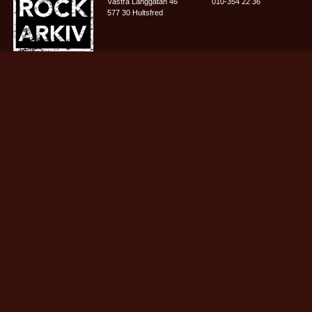
Västra Långgatan 46
010-354 22 36
577 30 Hultsfred