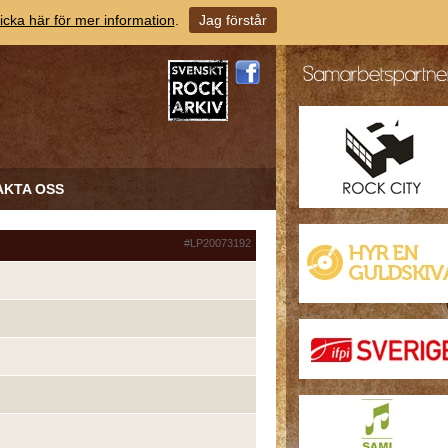
icka här för mer information
.
Jag förstår
AKTA OSS
#LP20073192