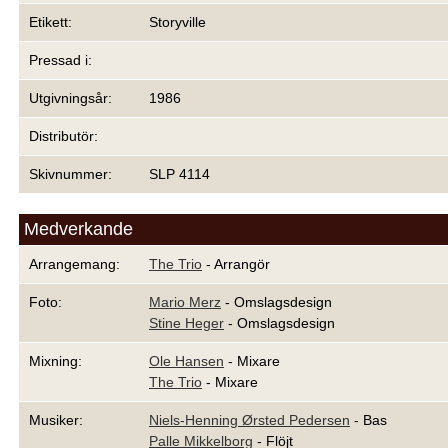
Etikett:
Storyville
Pressad i:
Utgivningsår:
1986
Distributör:
Skivnummer:
SLP 4114
Medverkande
Arrangemang:
The Trio
- Arrangör
Foto:
Mario Merz
- Omslagsdesign
Stine Heger
- Omslagsdesign
Mixning:
Ole Hansen
- Mixare
The Trio
- Mixare
Musiker:
Niels-Henning Ørsted Pedersen
- Bas
Palle Mikkelborg
- Flöjt