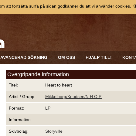
 att fortsätta surfa på sidan godkänner du att vi använder cookies.
Kl
AVANCERAD SÖKNING
OM OSS
HJÄLP TILL!
KONT
Övergripande information
Titel:
Heart to heart
Artist / Grupp:
Mikkelborg/Knudsen/N.H.O.P.
Format:
LP
Information:
Skivbolag:
Storyville