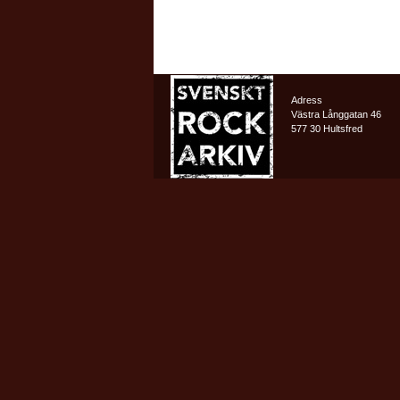
Adress
Västra Långgatan 46
577 30 Hultsfred