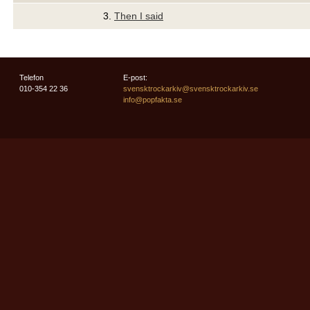
3.
Then I said
Telefon
E-post:
010-354 22 36
svensktrockarkiv@svensktrockarkiv.se
info@popfakta.se