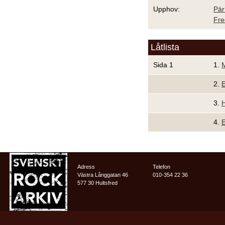
Upphov:
Pär
Fre
Låtlista
Sida 1
1.
2.
E
3.
H
4.
E
Adress
Telefon
Västra Långgatan 46
010-354 22 36
577 30 Hultsfred