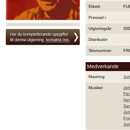
Etikett:
FU
Pressad i:
Utgivningsår:
20
Distributör:
Skivnummer:
FR
Medverkande
Mastring:
Joh
Musiker:
Jo
Pär
Hen
San
Jo
Fre
Jo