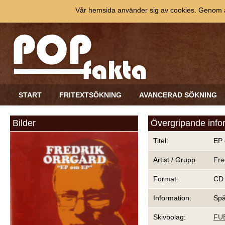
Vår hemsida använder sig av cookies. Genom at
START
FRITEXTSÖKNING
AVANCERAD SÖKNING
Bilder
Övergripande info
Titel:
EP
Artist / Grupp:
Fre
Format:
CD
Information:
Spå
Skivbolag:
FU