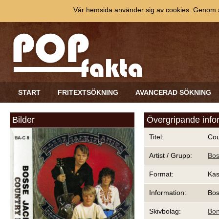
Vår hemsida använder sig av cookies. Genom at
START
FRITEXTSÖKNING
AVANCERAD SÖKNING
Bilder
Övergripande info
Titel:
Cou
Artist / Grupp:
Bos
Format:
Kas
Information:
Bos
Skivbolag:
Bon