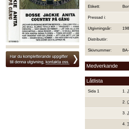
Etikett:
Bon
Pressad i:
Utgivningsår:
19
Distributör:
Skivnummer:
BA-
Medverkande
Låtlista
Sida 1
1.
J
2.
C
3.
J
4.
T