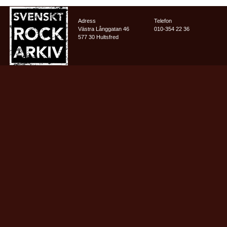
Adress
Telefon
Västra Långgatan 46
010-354 22 36
577 30 Hultsfred