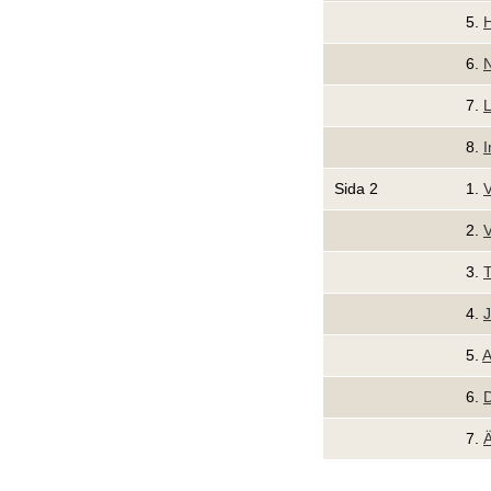
5.
H
6.
N
7.
L
8.
I
Sida 2
1.
V
2.
V
3.
T
4.
J
5.
A
6.
7.
Ä