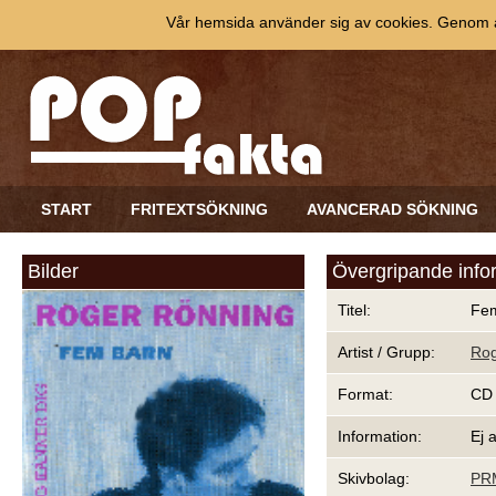
Vår hemsida använder sig av cookies. Genom at
START
FRITEXTSÖKNING
AVANCERAD SÖKNING
Bilder
Övergripande info
Titel:
Fe
Artist / Grupp:
Rog
Format:
CD
Information:
Ej 
Skivbolag:
PR