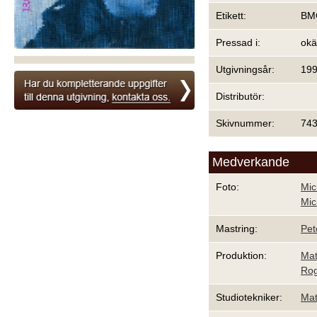
Etikett:
BM
Pressad i:
ok
Utgivningsår:
19
Distributör:
Skivnummer:
74
Medverkande
Foto:
Mic
Mic
Mastring:
Pet
Produktion:
Mat
Rog
Studiotekniker:
Mat