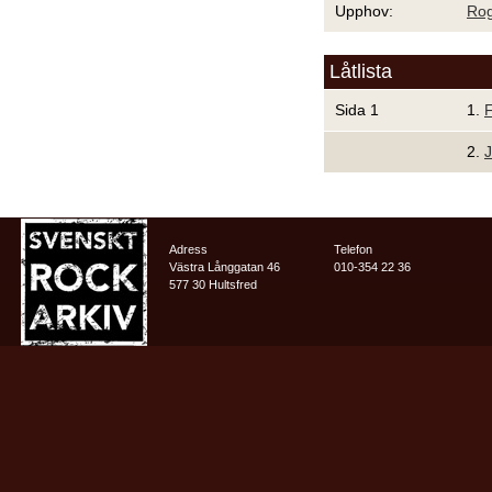
Upphov:
Rog
Låtlista
Sida 1
1.
2.
J
Adress
Telefon
Västra Långgatan 46
010-354 22 36
577 30 Hultsfred