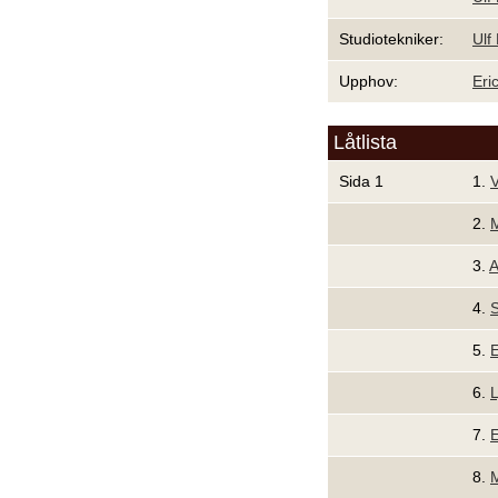
Studiotekniker:
Ulf
Upphov:
Eri
Låtlista
Sida 1
1.
V
2.
M
3.
A
4.
S
5.
E
6.
L
7.
E
8.