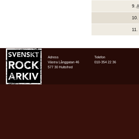
9.
A
10
11.
Adress
Telefon
Västra Långgatan 46
010-354 22 36
577 30 Hultsfred