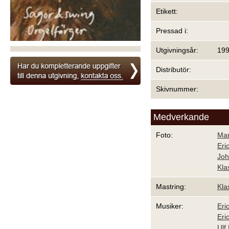
Etikett:
Pressad i:
Utgivningsår:
19
Distributör:
Skivnummer:
Medverkande
Foto:
Mar
Eri
Joh
Kla
Mastring:
Kla
Musiker:
Eri
Eri
Ulf