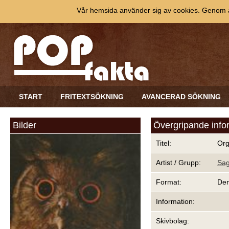
Vår hemsida använder sig av cookies. Genom at
START
FRITEXTSÖKNING
AVANCERAD SÖKNING
Bilder
Övergripande info
Titel:
Org
Artist / Grupp:
Sag
Format:
De
Information:
Skivbolag: