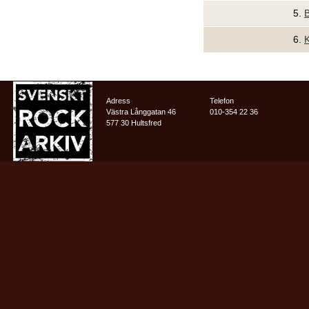
5.
6.
Adress
Telefon
Västra Långgatan 46
010-354 22 36
577 30 Hultsfred