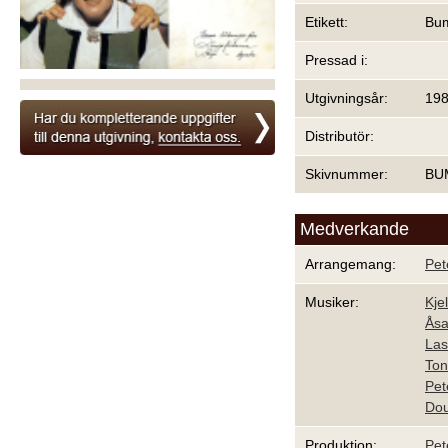
Etikett:
Bu
Pressad i:
Utgivningsår:
19
Distributör:
Skivnummer:
BU
Medverkande
Arrangemang:
Pet
Musiker:
Kje
Åsa
Las
Ton
Pet
Dou
Produktion:
Pet