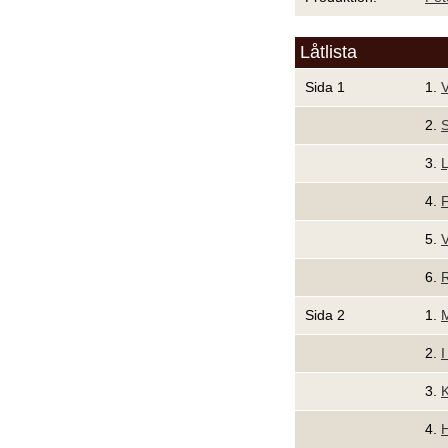
Låtlista
Sida 1
1.
V
2.
3.
4.
F
5.
V
6.
R
Sida 2
1.
M
2.
I
3.
K
4.
H