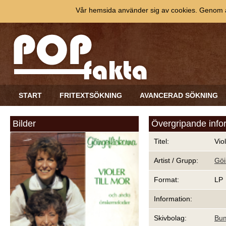
Vår hemsida använder sig av cookies. Genom at
START
FRITEXTSÖKNING
AVANCERAD SÖKNING
Bilder
Övergripande info
Titel:
Viol
Artist / Grupp:
Göi
Format:
LP
Information:
Skivbolag:
Bu