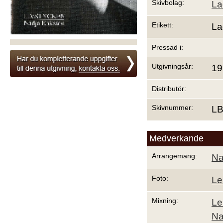
Skivbolag:
La
Etikett:
La
Pressad i:
Utgivningsår:
19
Distributör:
Skivnummer:
LB
Medverkande
Arrangemang:
Na
Foto:
Le
Mixning:
Le
Na