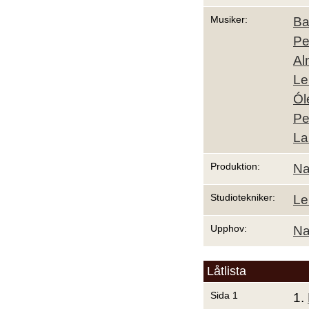
Musiker:
Ba
Pe
Al
Le
Ól
Pe
La
Produktion:
Na
Studiotekniker:
Le
Upphov:
Na
Låtlista
Sida 1
1.