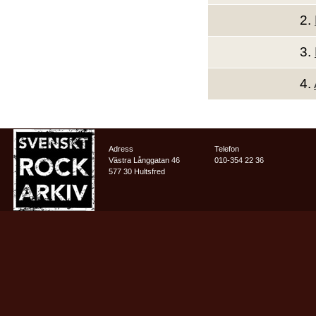
2.
3.
4.
Adress
Telefon
Västra Långgatan 46
010-354 22 36
577 30 Hultsfred