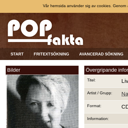
Vår hemsida använder sig av cookies. Genom at
START
FRITEXTSÖKNING
AVANCERAD SÖKNING
Bilder
Övergripande info
Titel:
Li
Artist / Grupp:
Na
Format:
C
Information: