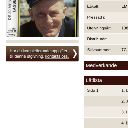
Etikett:
EM
Pressad i:
Utgivningsår:
19
Distributör:
Skivnummer:
7C 
Medverkande
Låtlista
Sida 1
1.
D
2.
J
3.
H
4.
H