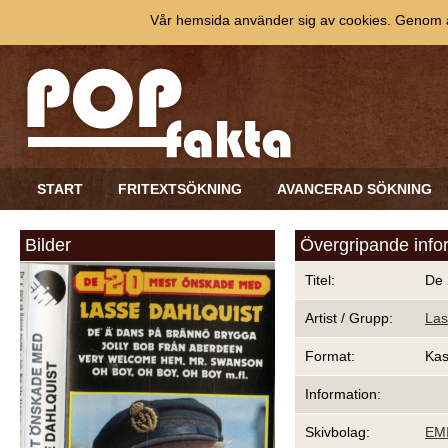
Vår hemsida använder sig av cookies. Genom at
START
FRITEXTSÖKNING
AVANCERAD SÖKNING
Bilder
Övergripande info
Titel:
De 
Artist / Grupp:
Las
Format:
Kas
Information:
Skivbolag:
EM