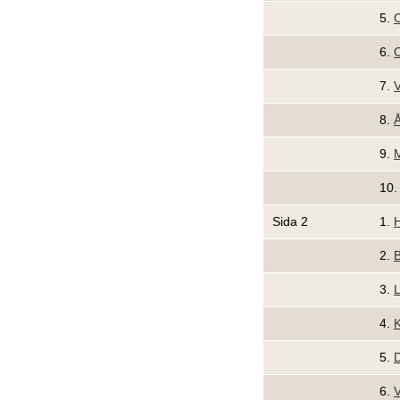
5.
C
6.
O
7.
8.
9.
M
10
Sida 2
1.
H
2.
B
3.
4.
K
5.
D
6.