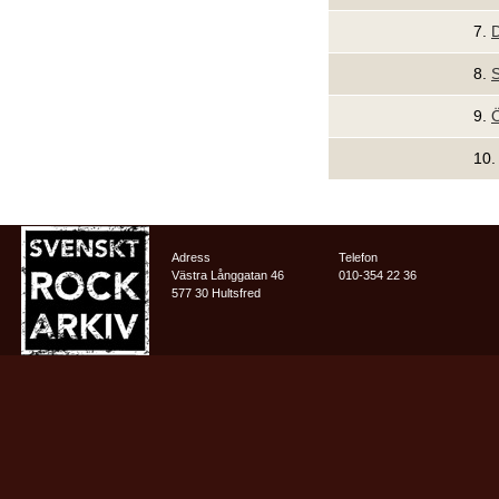
7.
D
8.
S
9.
Ö
10.
Adress
Telefon
Västra Långgatan 46
010-354 22 36
577 30 Hultsfred