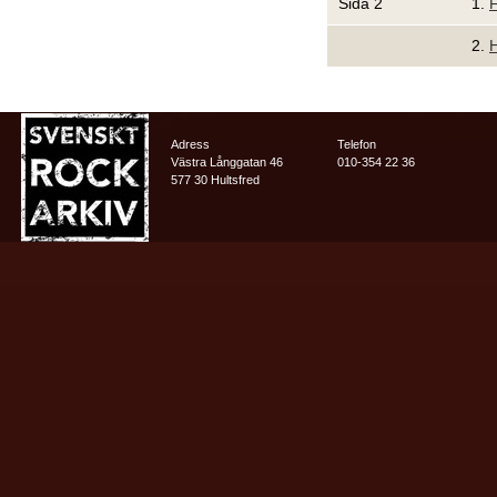
Sida 2
1.
F
2.
H
Adress
Telefon
Västra Långgatan 46
010-354 22 36
577 30 Hultsfred