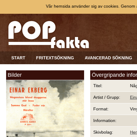
Vår hemsida använder sig av cookies. Genom at
START
FRITEXTSÖKNING
AVANCERAD SÖKNING
Bilder
Övergripande info
Titel:
Någ
Artist / Grupp:
Ein
Format:
Vin
Information:
Skivbolag:
Hem