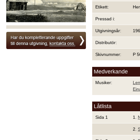
Etikett:
Hem
Pressad i:
Utgivningsår:
19
Distributör:
Skivnummer:
P 5
Medverkande
Musiker:
Len
Ein
Låtlista
Sida 1
1.
N
2.