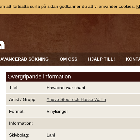
 att fortsätta surfa på sidan godkänner du att vi använder cookies.
Kl
AVANCERAD SÖKNING
OM OSS
HJÄLP TILL!
KONT
Övergripande information
Titel:
Hawaiian war chant
Artist / Grupp:
Yngve Stoor och Hasse Wallin
Format:
Vinylsingel
Information:
Skivbolag:
Lani