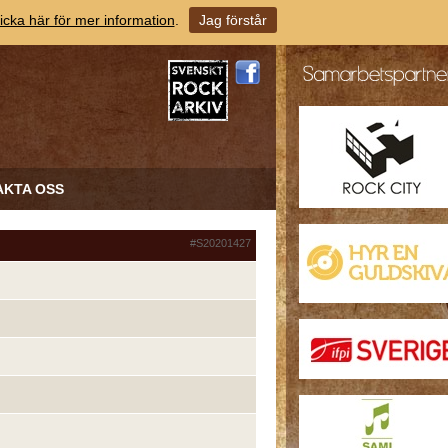
icka här för mer information
.
Jag förstår
AKTA OSS
#S20201427