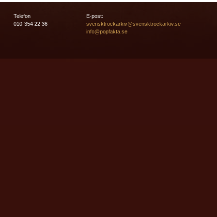
Telefon
E-post:
010-354 22 36
svensktrockarkiv@svensktrockarkiv.se
info@popfakta.se