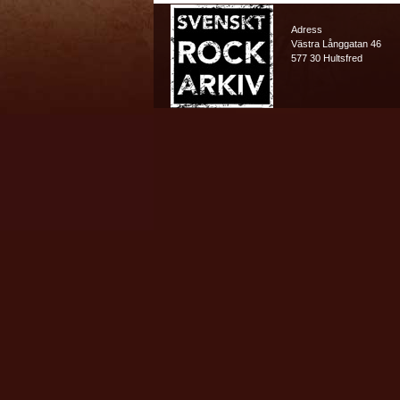
Adress
Västra Långgatan 46
577 30 Hultsfred