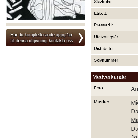
Skivbolag:
Etikett:
Pressad i:
Utgivningsår:
Distributör:
Skivnummer:
Medverkande
Foto:
An
Musiker:
Mi
Da
Ma
Da
Jo