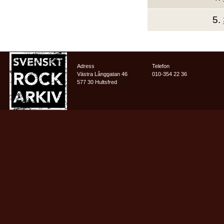
5.
Adress
Telefon
Västra Långgatan 46
010-354 22 36
577 30 Hultsfred