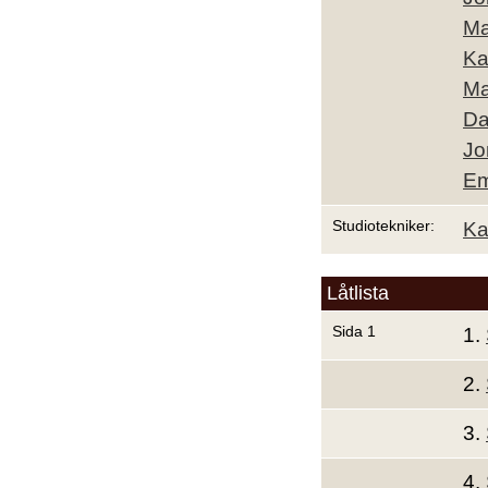
Ma
Ka
Ma
Da
Jo
Em
Studiotekniker:
Ka
Låtlista
Sida 1
1.
2.
3.
4.