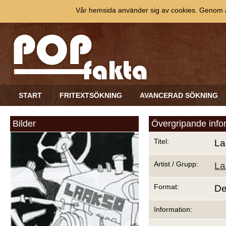
Vår hemsida använder sig av cookies. Genom at
START
FRITEXTSÖKNING
AVANCERAD SÖKNING
Bilder
Övergripande info
Titel:
La
Artist / Grupp:
La
Format:
D
Information: