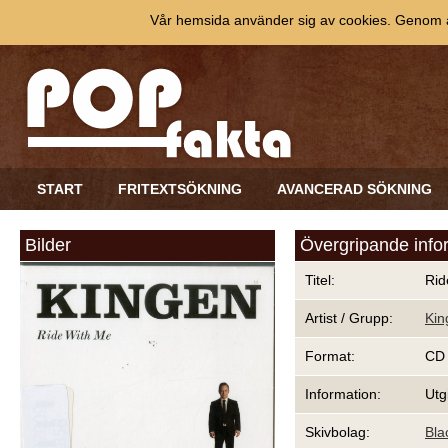
Vår hemsida använder sig av cookies. Genom at
START
FRITEXTSÖKNING
AVANCERAD SÖKNING
Bilder
Övergripande info
Titel:
Rid
Artist / Grupp:
Kin
Format:
CD
Information:
Utg
Skivbolag:
Bla