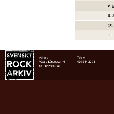
8.
M
9.
10
11.
Adress
Telefon
Västra Långgatan 46
010-354 22 36
577 30 Hultsfred