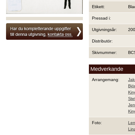
Etikett:
Bla
Pressad i:
Utgivningsår:
20
Distributör:
Skivnummer:
BC
Medverkande
Arrangemang:
Jak
Bjö
Kin
Ste
Je
Kin
Foto:
Len
Lin