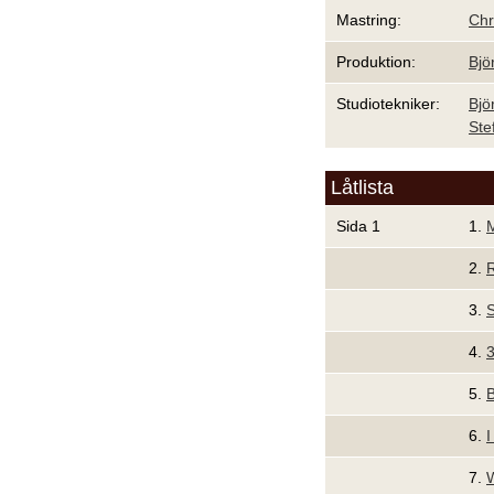
Mastring:
Chr
Produktion:
Bjö
Studiotekniker:
Bjö
Ste
Låtlista
Sida 1
1.
2.
R
3.
S
4.
5.
B
6.
I
7.