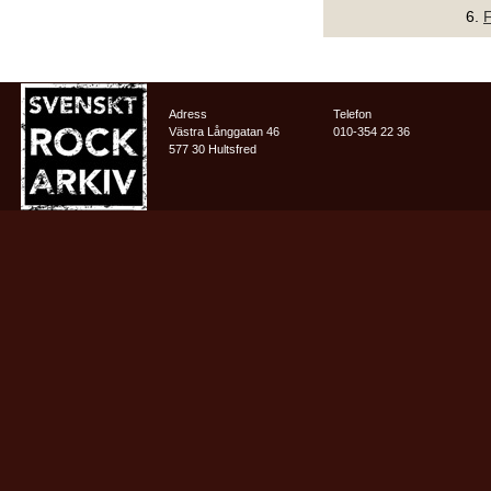
6.
F
Adress
Telefon
Västra Långgatan 46
010-354 22 36
577 30 Hultsfred