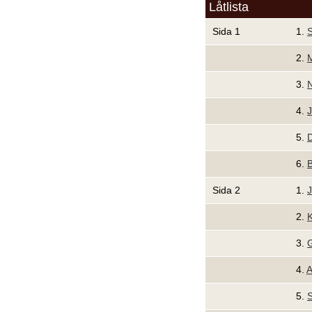
Låtlista
Sida 1
1.
S
2.
M
3.
N
4.
J
5.
D
6.
B
Sida 2
1.
J
2.
3.
4.
A
5.
S