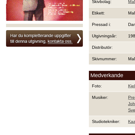
Skivbolag:
Ma
Etikett:
Ma
Pressad i:
Da
Utgivningsår:
19
Distributör:
Skivnummer:
Ma
Medverkande
Foto:
Kje
Musiker:
Pre
Joh
Sve
Studiotekniker:
Kaa