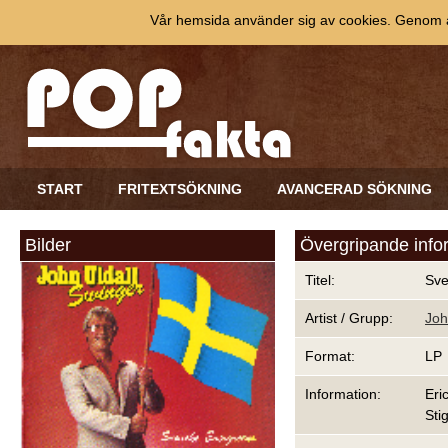
Vår hemsida använder sig av cookies. Genom at
START
FRITEXTSÖKNING
AVANCERAD SÖKNING
Bilder
Övergripande info
Titel:
Sve
Artist / Grupp:
Joh
Format:
LP
Information:
Eri
Sti