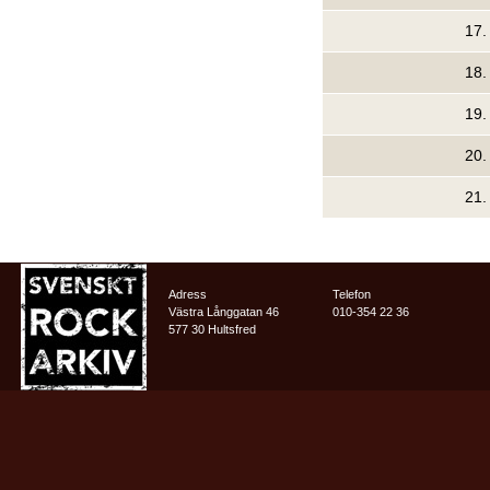
17
18
19
20
21
Adress
Telefon
Västra Långgatan 46
010-354 22 36
577 30 Hultsfred