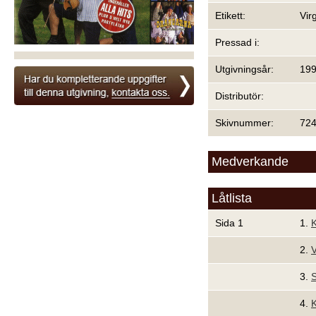
Etikett:
Vir
Pressad i:
Utgivningsår:
19
Distributör:
Skivnummer:
72
Medverkande
Låtlista
Sida 1
1.
2.
V
3.
S
4.