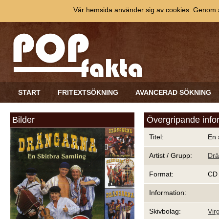
Vår hemsida använder sig av cookies. Genom at
START
FRITEXTSÖKNING
AVANCERAD SÖKNING
Bilder
Övergripande info
Titel:
En 
Artist / Grupp:
Drä
Format:
CD
Information:
Skivbolag:
Vir