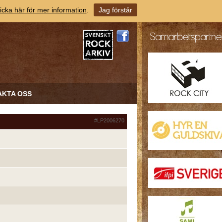
icka här för mer information
.
Jag förstår
AKTA OSS
#LP2006270