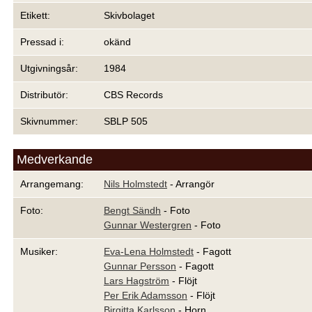
Etikett:
Skivbolaget
Pressad i:
okänd
Utgivningsår:
1984
Distributör:
CBS Records
Skivnummer:
SBLP 505
Medverkande
Arrangemang:
Nils Holmstedt
- Arrangör
Foto:
Bengt Sändh
- Foto
Gunnar Westergren
- Foto
Musiker:
Eva-Lena Holmstedt
- Fagott
Gunnar Persson
- Fagott
Lars Hagström
- Flöjt
Per Erik Adamsson
- Flöjt
Birgitta Karlsson
- Horn