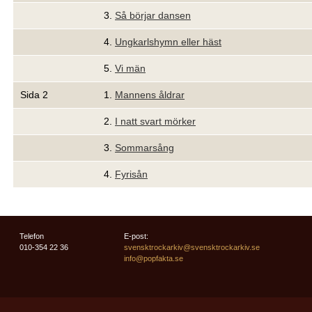
3.
Så börjar dansen
4.
Ungkarlshymn eller häst
5.
Vi män
Sida 2
1.
Mannens åldrar
2.
I natt svart mörker
3.
Sommarsång
4.
Fyrisån
Telefon
E-post:
010-354 22 36
svensktrockarkiv@svensktrockarkiv.se
info@popfakta.se