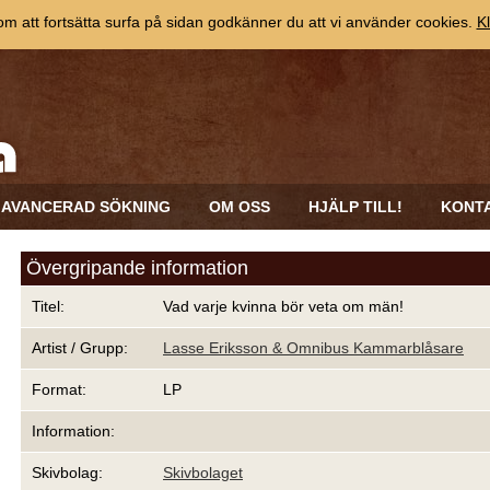
 att fortsätta surfa på sidan godkänner du att vi använder cookies.
Kl
AVANCERAD SÖKNING
OM OSS
HJÄLP TILL!
KONT
Övergripande information
Titel:
Vad varje kvinna bör veta om män!
Artist / Grupp:
Lasse Eriksson & Omnibus Kammarblåsare
Format:
LP
Information:
Skivbolag:
Skivbolaget