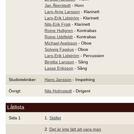
Jan Åkerstedt
- Horn
Lars-Arne Larsson
- Klarinett
Lars-Erik Lidström
- Klarinett
Nils-Erik Frisk
- Klarinett
Roine Hultgren
- Kontrabas
Roine Uddfeldt
- Kontrabas
Michael Axelsson
- Oboe
Solveig Fagéus
- Oboe
Lars-Erik Lidström
- Percussion
Birgitta Larsson
- Sång
Lasse Eriksson
- Sång
Studiotekniker:
Hans Jansson
- Inspelning
Övrigt:
Nils Holmstedt
- Dirigent
Låtlista
Sida 1
1.
Stället
2.
Det är inte lätt att vara man