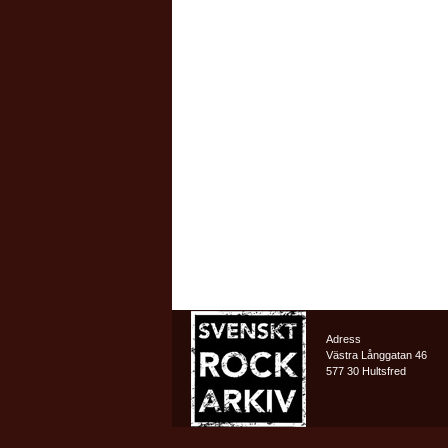
Adress
Västra Långgatan 46
577 30 Hultsfred