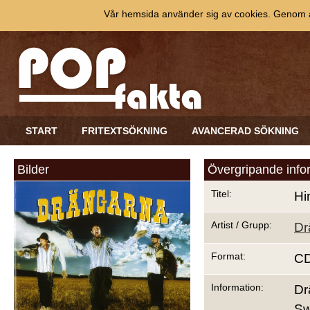
Vår hemsida använder sig av cookies. Genom at
START
FRITEXTSÖKNING
AVANCERAD SÖKNING
Bilder
Övergripande info
Titel:
Hi
Artist / Grupp:
Dr
Format:
C
Information:
Dr
S