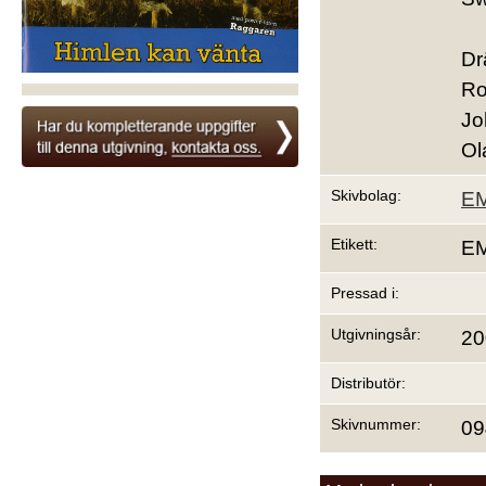
Dr
Ro
Jo
Ol
Skivbolag:
EM
Etikett:
EM
Pressad i:
Utgivningsår:
20
Distributör:
Skivnummer:
09