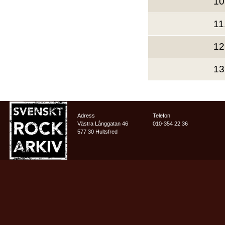
10
11
12
13
Adress
Telefon
Västra Långgatan 46
010-354 22 36
577 30 Hultsfred