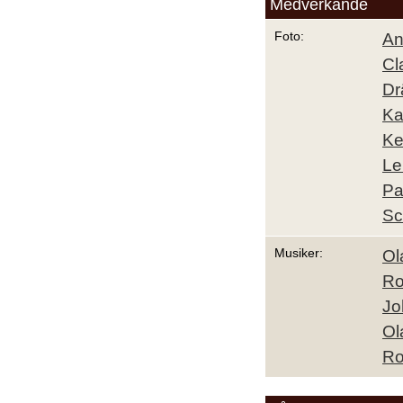
Medverkande
Foto:
An
Cl
Dr
Ka
Ke
Le
Pa
Sc
Musiker:
Ol
Ro
Jo
Ol
Ro