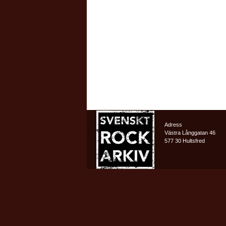
Adress
Västra Långgatan 46
577 30 Hultsfred