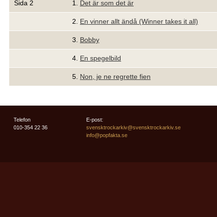
Sida 2
1.
Det är som det är
2.
En vinner allt ändå (Winner takes it all)
3.
Bobby
4.
En spegelbild
5.
Non, je ne regrette fien
Telefon
E-post:
010-354 22 36
svensktrockarkiv@svensktrockarkiv.se
info@popfakta.se