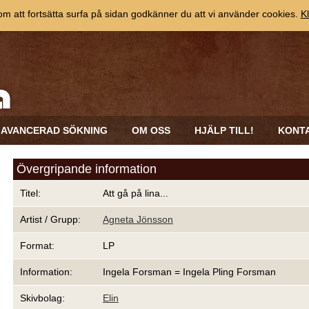
 att fortsätta surfa på sidan godkänner du att vi använder cookies.
Kl
AVANCERAD SÖKNING
OM OSS
HJÄLP TILL!
KONT
Övergripande information
Titel:
Att gå på lina...
Artist / Grupp:
Agneta Jönsson
Format:
LP
Information:
Ingela Forsman = Ingela Pling Forsman
Skivbolag:
Elin