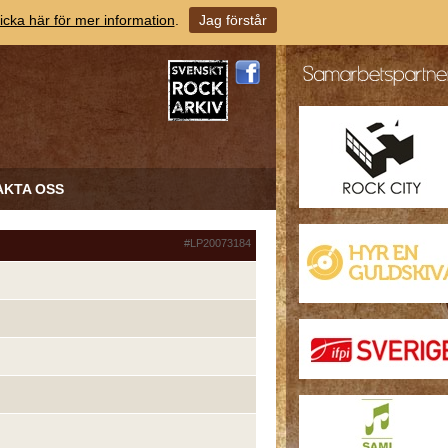
icka här för mer information
.
Jag förstår
AKTA OSS
#LP20073184